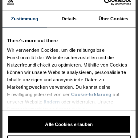
AKTIVITÄTSART
ALLES HOCHINTENSIVE AKTIVITÄTEN
Zustimmung
Details
Über Cookies
Running
There's more out there
MATERIALEIGENSCHAFTEN
Wir verwenden Cookies, um die reibungslose
POLYESTER
Funktionalität der Website sicherzustellen und die
Polyester ist eine strapazierfähige Kunstfaser mit
Nutzerfreundlichkeit zu optimieren. Mithilfe von Cookies
feuchtigkeitsableitenden und schnelltrocknenden
können wir unsere Website analysieren, personalisierte
Eigenschaften. Das Material ist form-, knitter- und
schrumpfbeständig und behält seine Farbe auch nach
Inhalte anzeigen und anonymisierte Daten zu
langem Tragen. Du findest es bei uns häufig in Produkten
Marketingzwecken verwenden. Du kannst deine
wie Base Layern.
Einwilligung jederzeit von der
Cookie-Erklärung
auf
unserer Website
ändern
oder widerrufen. Unsere
Datenschutzerklärung findest du
hier
.
TEMPERATUR-KONTROLL-SYSTEM
Alle Cookies erlauben
LIGHT