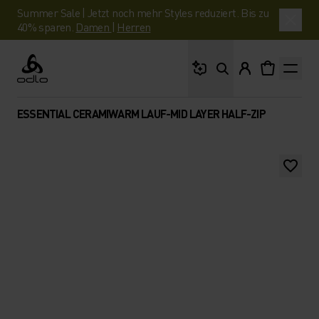
Summer Sale | Jetzt noch mehr Styles reduziert. Bis zu
40% sparen.
Damen
|
Herren
Wonach suchst du?
Odlo
ESSENTIAL CERAMIWARM LAUF-MID LAYER HALF-ZIP