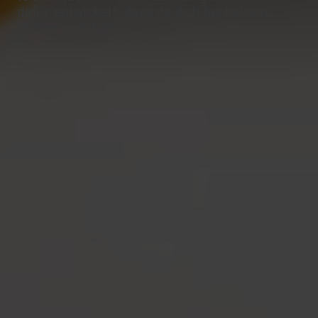
dafür entwickelt, dass du dich bei kaltem
Wetter wohlfühlst.
-15°
-15°
-20°
-20°
-25°
-25°
-30°
-30°