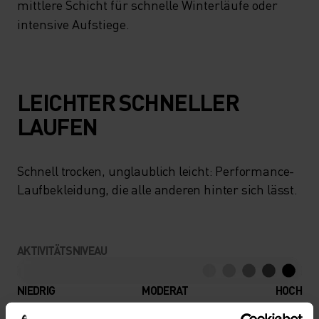
mittlere Schicht für schnelle Winterläufe oder
intensive Aufstiege.
LEICHTER SCHNELLER
LAUFEN
Schnell trocken, unglaublich leicht: Performance-
Laufbekleidung, die alle anderen hinter sich lässt.
AKTIVITÄTSNIVEAU
NIEDRIG
MODERAT
HOCH