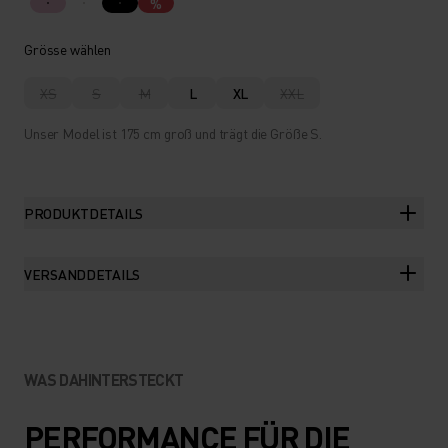
%
Grösse wählen
XS
S
M
L
XL
XXL
Unser Model ist 175 cm groß und trägt die Größe S.
PRODUKTDETAILS
VERSANDDETAILS
WAS DAHINTERSTECKT
PERFORMANCE FÜR DIE