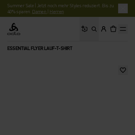
Summer Sale | Jetzt noch mehr Styles reduziert. Bis zu
40% sparen.
Damen
|
Herren
Wonach suchst du?
Odlo
ESSENTIAL FLYER LAUF-T-SHIRT