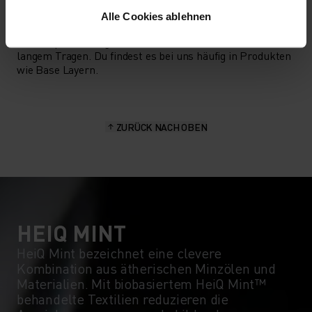
feuchtigkeitsableitenden und schnelltrocknenden
Alle Cookies ablehnen
Eigenschaften. Das Material ist form-, knitter- und
schrumpfbeständig und behält seine Farbe auch nach
langem Tragen. Du findest es bei uns häufig in Produkten
wie Base Layern.
ZURÜCK NACH OBEN
HEIQ MINT
HeiQ Mint bezeichnet eine clevere
Kombination aus ätherischen Minzölen und
Materialien. Mit biobasiertem HeiQ Mint™
behandelte Textilien reduzieren die