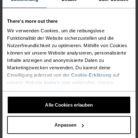
Schnell trocken, unglaublich leicht: Performance-
Laufbekleidung, die alle anderen hinter sich lässt.
There's more out there
Wir verwenden Cookies, um die reibungslose
Funktionalität der Website sicherzustellen und die
Nutzerfreundlichkeit zu optimieren. Mithilfe von Cookies
AKTIVITÄTSNIVEAU
können wir unsere Website analysieren, personalisierte
Inhalte anzeigen und anonymisierte Daten zu
NIEDRIG
MODERAT
HOCH
Marketingzwecken verwenden. Du kannst deine
Einwilligung jederzeit von der
Cookie-Erklärung
auf
unserer Website
ändern
oder widerrufen. Unsere
AKTIVITÄTSART
Datenschutzerklärung findest du
hier
.
ALLES HOCHINTENSIVE AKTIVITÄTEN
Running
Alle Cookies erlauben
Anpassen
MATERIALEIGENSCHAFTEN
POLYESTER
Polyester ist eine strapazierfähige Kunstfaser mit