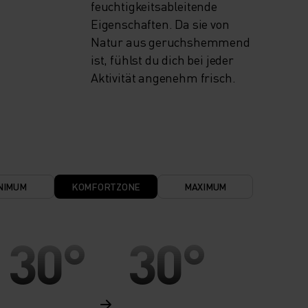
feuchtigkeitsableitende
Eigenschaften. Da sie von
Natur aus geruchshemmend
ist, fühlst du dich bei jeder
Aktivität angenehm frisch.
NIMUM
KOMFORTZONE
MAXIMUM
30°
30°