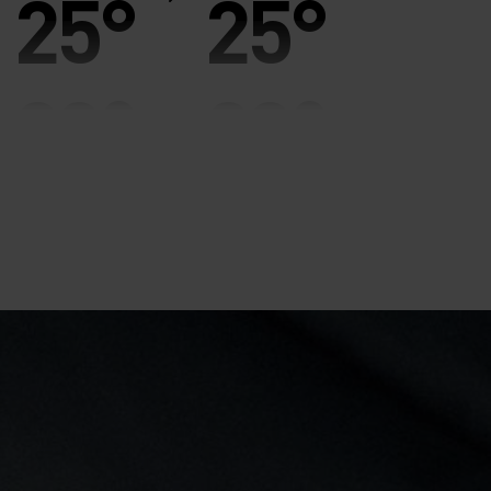
25°
25°
20°
20°
15°
15°
10°
10°
5°
5°