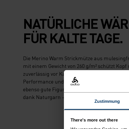
NATÜRLICHE WÄ
FÜR KALTE TAGE.
Die Merino Warm Strickmütze aus mulesingfr
mit einem Gewicht von 260 g/m² schützt Kopf
zuverlässig vor Kälte. Dieser warme Strick-Be
Performance und Style, sodass du damit auf d
ebenso gute Figur machst wie im Alltag. Hoh
dank Naturgarn – natürliche Wärme mit Köp
Zustimmung
There's more out there
Wir verwenden Cookies, um di