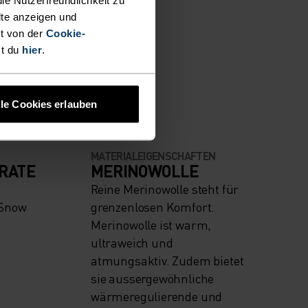
lte anzeigen und
t von der
Cookie-
N
st du
hier
.
lle Cookies erlauben
MATERIALEIGENSCHAFTEN
RATE
MERINOWOLLE
Reine Merinowolle steht für
 Snow
grenzenlosen Komfort.
Merinowolle ist warm,
ultraweich und
atmungsaktiv. Zudem bietet
sie aussergewöhnliche
wärmeregulierende und