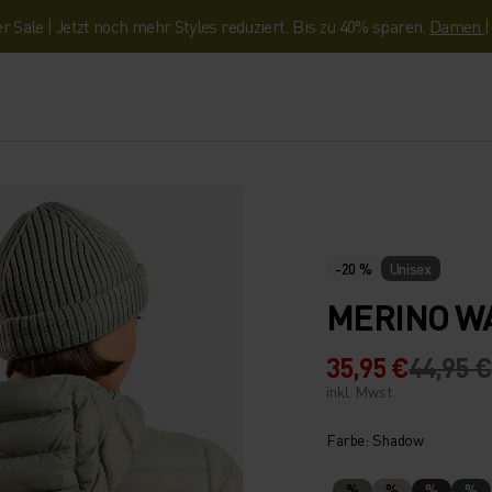
Sale | Jetzt noch mehr Styles reduziert. Bis zu 40% sparen.
Damen
-20 %
Unisex
MERINO W
35,95 €
44,95 €
inkl. Mwst.
Farbe: Shadow
%
%
%
%