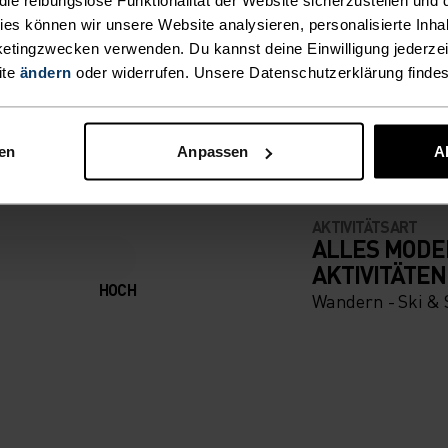
kies können wir unsere Website analysieren, personalisierte Inha
etingzwecken verwenden. Du kannst deine Einwilligung jederzei
N UNTERSCHIED MACHE
ite
ändern
oder widerrufen. Unsere Datenschutzerklärung finde
nen
Anpassen
A
AKTIVITÄTSART
ALLES MODE
AKTIVITÄTEN
HOCH
Wandern - Ski &