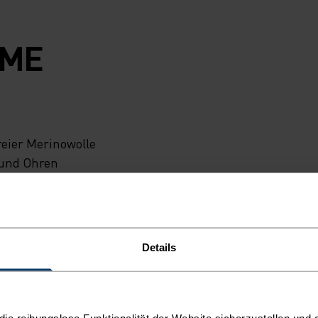
RME
eier Merinowolle
 und Ohren
anie vereint
er Piste eine
er Tragekomfort
fchen eben!
Details
e reibungslose Funktionalität der Website sicherzustellen und d