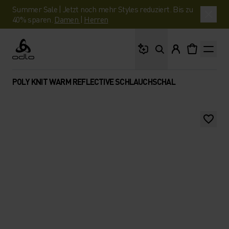
Summer Sale | Jetzt noch mehr Styles reduziert. Bis zu
40% sparen.
Damen
|
Herren
Wonach suchst du?
Odlo
POLY KNIT WARM REFLECTIVE SCHLAUCHSCHAL