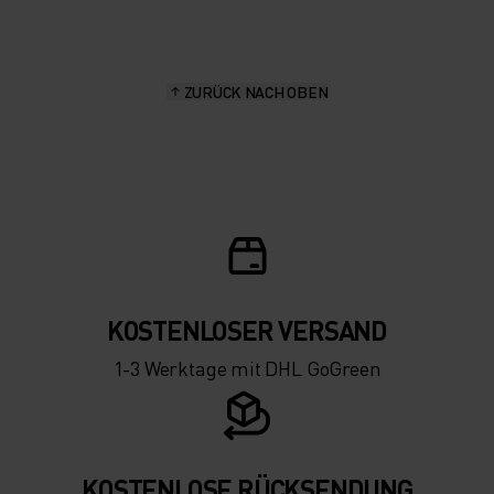
15°
15°
ZURÜCK NACH OBEN
10°
10°
5°
5°
0°
0°
-5°
-5°
KOSTENLOSER VERSAND
1-3 Werktage mit DHL GoGreen
-10°
-10°
-15°
-15°
KOSTENLOSE RÜCKSENDUNG