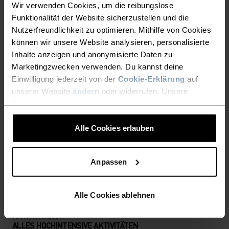
Wir verwenden Cookies, um die reibungslose
Funktionalität der Website sicherzustellen und die
Nutzerfreundlichkeit zu optimieren. Mithilfe von Cookies
können wir unsere Website analysieren, personalisierte
DETAILS, DIE DEN
Inhalte anzeigen und anonymisierte Daten zu
UNTERSCHIED MACHEN
Marketingzwecken verwenden. Du kannst deine
Einwilligung jederzeit von der
Cookie-Erklärung
auf
unserer Website
ändern
oder widerrufen. Unsere
Accessoires für unvergessliche Abenteuer.
Datenschutzerklärung findest du
hier
.
Alle Cookies erlauben
AKTIVITÄTSNIVEAU
Anpassen
NIEDRIG
MODERAT
HOCH
Alle Cookies ablehnen
AKTIVITÄTSART
ALLES HOCHINTENSIVE AKTIVITÄTEN