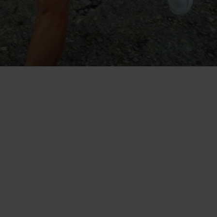
"
Superleicht und schützend. Du
spürst sie kaum.
"
Marco Del Vecchio, Running- und Outdoor-Fan