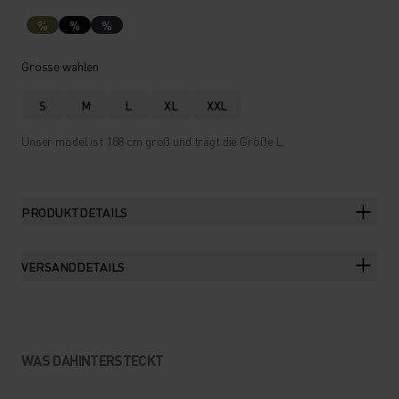
%
%
%
Grösse wählen
S
M
L
XL
XXL
Unser model ist 188 cm groß und trägt die Größe L.
PRODUKTDETAILS
VERSANDDETAILS
WAS DAHINTERSTECKT