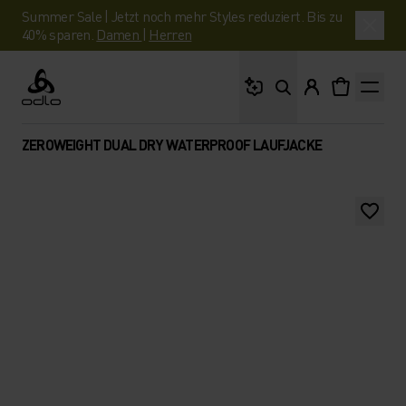
Summer Sale | Jetzt noch mehr Styles reduziert. Bis zu
40% sparen.
Damen
|
Herren
Wonach suchst du?
Odlo
ZEROWEIGHT DUAL DRY WATERPROOF LAUFJACKE