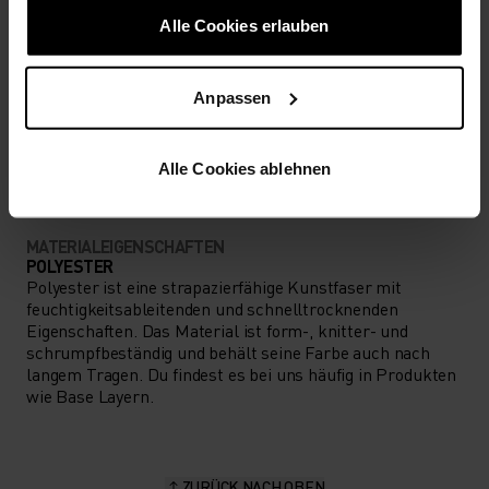
NIEDRIG
MODERAT
HOCH
Alle Cookies erlauben
Anpassen
AKTIVITÄTSART
ALLES HOCHINTENSIVE AKTIVITÄTEN
Running
Alle Cookies ablehnen
MATERIALEIGENSCHAFTEN
POLYESTER
Polyester ist eine strapazierfähige Kunstfaser mit
feuchtigkeitsableitenden und schnelltrocknenden
Eigenschaften. Das Material ist form-, knitter- und
schrumpfbeständig und behält seine Farbe auch nach
langem Tragen. Du findest es bei uns häufig in Produkten
wie Base Layern.
ZURÜCK NACH OBEN