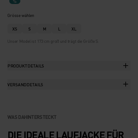
%
Grösse wählen
XS
S
M
L
XL
Unser Model ist 173 cm groß und trägt die Größe S.
PRODUKTDETAILS
VERSANDDETAILS
WAS DAHINTERSTECKT
DIE IDEALE LAUFJACKE FÜR