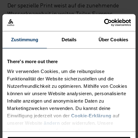
Der spezielle Print weist auf die zunehmende
Wasserknappheit in weiten Teilen Europas
infolge des Klimawandels hin. Ein Grund mehr,
neue Rekorde aufzustellen.
Zustimmung
Details
Über Cookies
LEICHTER SCHNELLER
There's more out there
LAUFEN
Wir verwenden Cookies, um die reibungslose
Funktionalität der Website sicherzustellen und die
Nutzerfreundlichkeit zu optimieren. Mithilfe von Cookies
Schnell trocken, unglaublich leicht: Performance-
können wir unsere Website analysieren, personalisierte
Laufbekleidung, die alle anderen hinter sich lässt.
Inhalte anzeigen und anonymisierte Daten zu
Marketingzwecken verwenden. Du kannst deine
Einwilligung jederzeit von der
Cookie-Erklärung
auf
unserer Website
ändern
oder widerrufen. Unsere
AKTIVITÄTSNIVEAU
Datenschutzerklärung findest du
hier
.