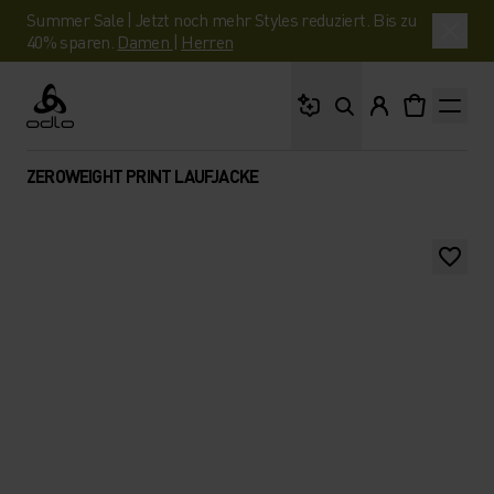
Summer Sale | Jetzt noch mehr Styles reduziert. Bis zu
40% sparen.
Damen
|
Herren
Wonach suchst du?
Odlo
ZEROWEIGHT PRINT LAUFJACKE