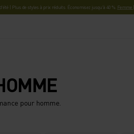
'été | Plus de styles à prix réduits. Économisez jusqu'à 40 %.
Femme
 HOMME
rmance pour homme.