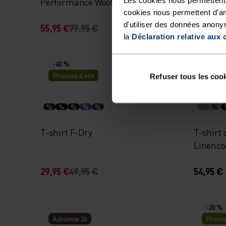
Performance Wool 140 Seamless
Dry Wat
cookies nous permettent d'an
manches courtes
d'utiliser des données anony
55,95 €
79,95 €
195,95 
la
Déclaration relative aux 
-40 %
Promos d’été
Refuser tous les coo
%
%
%
%
%
%
T-shirt F-Dry
T-shirt 
Linenco
29,95 €
49,95 €
54,95 €
-20 %
Automne 26
Promo