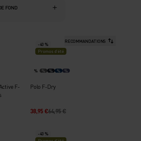
 DE FOND
RECOMMANDATIONS
-40 %
Promos d’été
%
%
%
%
%
ctive F-
Polo F-Dry
s
38,95 €
64,95 €
-40 %
Promos d’été