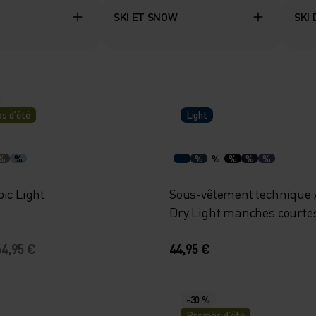
SKI ET SNOW
SKI
s d’été
Light
%
%
%
%
%
%
%
ic Light
Sous-vêtement technique A
Dry Light manches courte
64,95 €
44,95 €
-30 %
Promos d’été