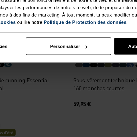
erproof
Chill-Tec
layser les performances de notre site web, de te proposer du c
mes à des fins de marketing. À tout moment, tu peux modifier ou
€
279,95 €
54,95 €
cookies
ou lire notre
Politique de Protection des données
.
Light
kies
Personnaliser
Auto
%
%
%
de running Essential
Sous-vêtement technique
ol
160 manches courtes
59,95 €
s d’été