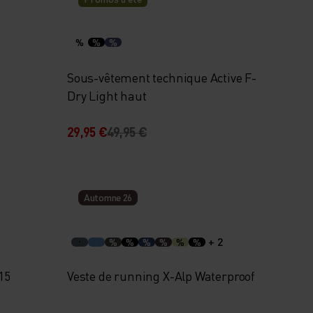
%
%
%
Sous-vêtement technique Active F-
Dry Light haut
29,95 €
49,95 €
Automne 26
+ 2
%
%
%
%
%
%
15
Veste de running X-Alp Waterproof