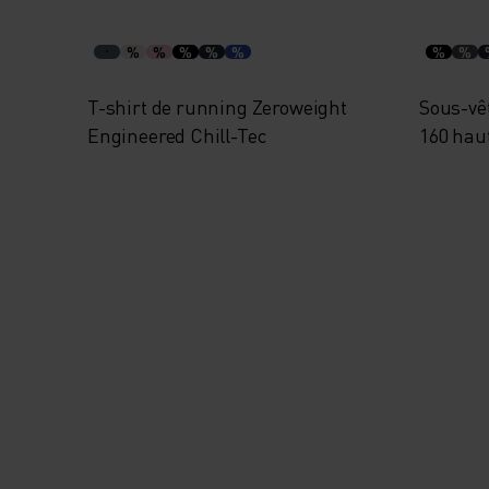
%
%
%
%
%
%
%
T-shirt de running Zeroweight
Sous-vê
Engineered Chill-Tec
160 hau