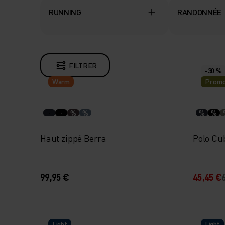
RUNNING
RANDONNÉE
FILTRER
-30 %
Warm
Promo
%
%
%
%
Haut zippé Berra
Polo Cub
99,95 €
45,45 €
Light
Light