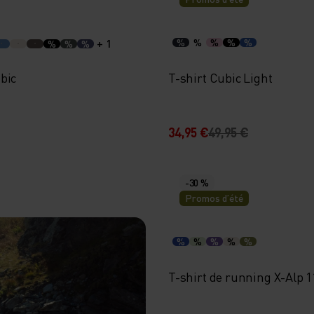
+ 1
%
%
%
%
%
%
%
%
bic
T-shirt Cubic Light
34,95 €
49,95 €
-30 %
Promos d’été
%
%
%
%
%
T-shirt de running X-Alp 1