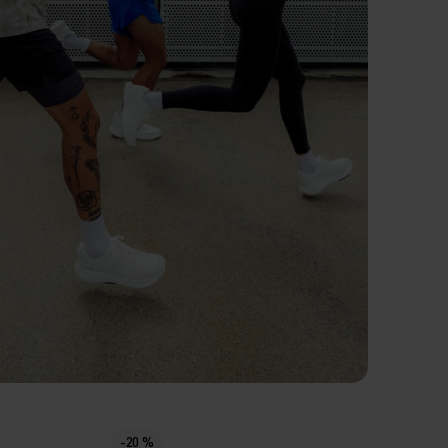
ROWEIGHT ENGINEERED
-20 %