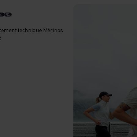
%
%
tement technique Mérinos
t