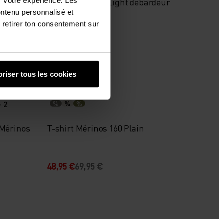
Performance X-Light débardeur
ontenu personnalisé et
 retirer ton consentement sur
27,95 €
39,95 €
-30 %
Promos d’été
riser tous les cookies
+ 2
%
%
%
 Mérinos
T-shirt Mérinos 160 Plain
48,95 €
69,95 €