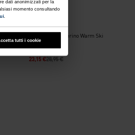
-20%
re dati anonimizzati per la
ualsiasi momento consultando
ui
.
%
%
%
m
Calzini Da Sci Merino Warm Ski
ccetta tutti i cookie
Kids
23,15 €
28,95 €