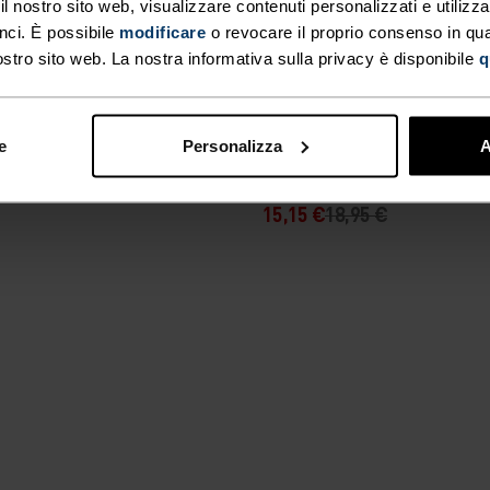
-20%
 nostro sito web, visualizzare contenuti personalizzati e utilizza
nci. È possibile
modificare
o revocare il proprio consenso in q
ostro sito web. La nostra informativa sulla privacy è disponibile
q
%
%
%
%
%
%
%
Tecnico Merino 200 Set
Calzini Da Sci Active War
e
Personalizza
A
Element Kids
15,15 €
18,95 €