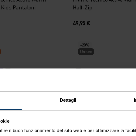
 Kids Pantaloni
Half-Zip
49,95 €
-20%
Unisex
%
%
%
on Cappuccio High Pile
Berretto Revelstoke
ds Full-Zip
Dettagli
27,95 €
34,95 €
ookie
tire il buon funzionamento del sito web e per ottimizzare la facilit