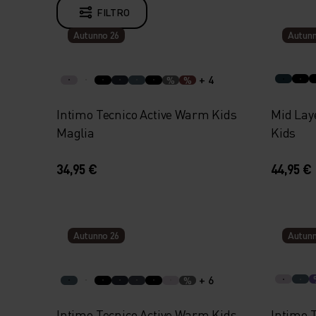
FILTRO
Autunno 26
Autunn
+ 4
%
%
Intimo Tecnico Active Warm Kids
Mid Laye
Maglia
Kids
34,95 €
44,95 €
Autunno 26
Autunn
+ 6
%
Intimo Tecnico Active Warm Kids
Intimo 