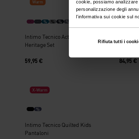
Warm
Warm
cookie, possiamo analizzare il
personalizzazione degli annu
l'informativa sui cookie sul n
+ 1
%
%
%
%
%
%
Intimo Tecnico Active Warm Kids
Intimo 
Rifiuta tutti i cooki
Heritage Set
59,95 €
84,95 €
X-Warm
%
Intimo Tecnico Quilted Kids
Pantaloni