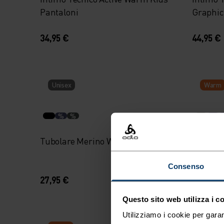
Pantaloni
Graphic
34,95 €
44,95 €
Unisex
Warm
%
%
Tubolare Merino Warm Kids
Felpa C
Print Ki
Consenso
27,95 €
99,95 €
Questo sito web utilizza i c
Utilizziamo i cookie per garan