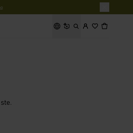
o
Cosa stai cercando?
ste.