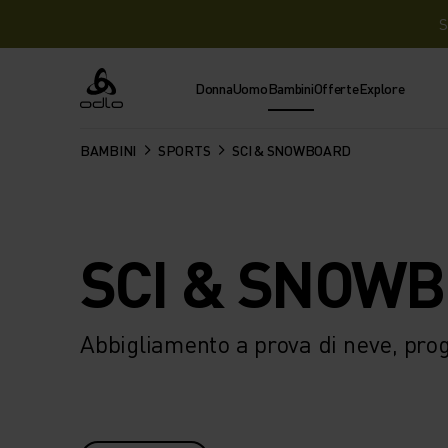
S
Donna
Uomo
Bambini
Offerte
Explore
Odlo
BAMBINI
SPORTS
SCI & SNOWBOARD
SCI & SNOW
Abbigliamento a prova di neve, proge