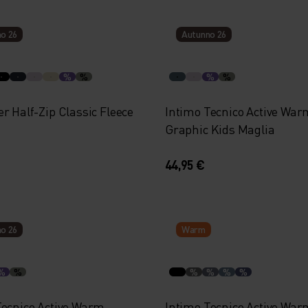
o 26
Autunno 26
%
%
%
%
r Half-Zip Classic Fleece
Intimo Tecnico Active War
Graphic Kids Maglia
44,95 €
o 26
Warm
%
%
%
%
%
%
Tecnico Active Warm
Intimo Tecnico Active War