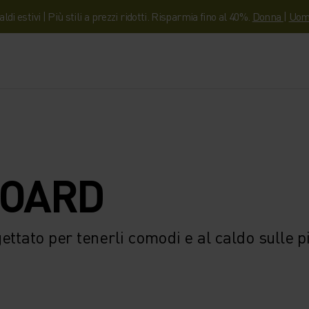
aldi estivi | Più stili a prezzi ridotti. Risparmia fino al 40%.
Donna
|
Uom
BOARD
ttato per tenerli comodi e al caldo sulle pi