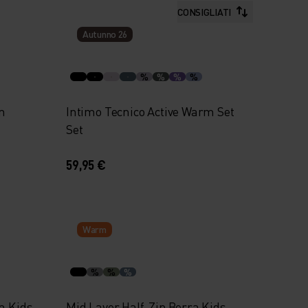
CONSIGLIATI
Autunno 26
%
%
%
%
m
Intimo Tecnico Active Warm Set
Set
59,95 €
Warm
%
%
%
m Kids
Mid Layer Half-Zip Berra Kids