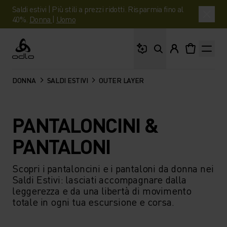
Saldi estivi | Più stili a prezzi ridotti. Risparmia fino al
40%.
Donna
|
Uomo
Cosa stai cercando?
Odlo
DONNA
SALDI ESTIVI
OUTER LAYER
PANTALONCINI &
PANTALONI
Scopri i pantaloncini e i pantaloni da donna nei
Saldi Estivi: lasciati accompagnare dalla
leggerezza e da una libertà di movimento
totale in ogni tua escursione e corsa.