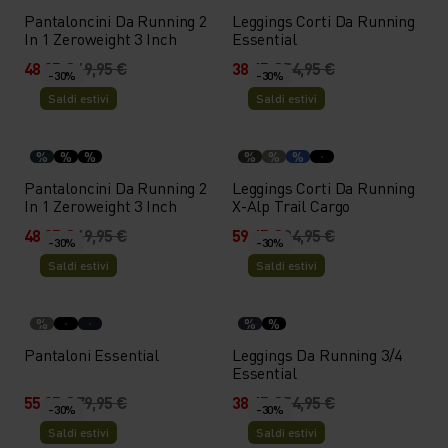
Pantaloncini Da Running 2
Leggings Corti Da Running
In 1 Zeroweight 3 Inch
Essential
48,95 €
69,95 €
38,45 €
54,95 €
-30%
-30%
Saldi estivi
Saldi estivi
%
%
%
%
%
%
Pantaloncini Da Running 2
Leggings Corti Da Running
In 1 Zeroweight 3 Inch
X-Alp Trail Cargo
48,95 €
69,95 €
59,45 €
84,95 €
-30%
-30%
Saldi estivi
Saldi estivi
%
%
%
Pantaloni Essential
Leggings Da Running 3/4
Essential
55,95 €
79,95 €
38,45 €
54,95 €
-30%
-30%
Saldi estivi
Saldi estivi