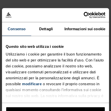
%
%
%
Pantaloncini Da Running 2
Pantaloni Da Running
In 1 X-Alp Trail 5 Inch
Zeroweight
Consenso
Dettagli
Informazioni sui cookie
59,45 €
84,95 €
59,45 €
84,95 €
-30%
-30%
Saldi estivi
Saldi estivi
Questo sito web utilizza i cookie
%
%
%
%
Utilizziamo i cookie per garantire il buon funzionamento
Leggings Corti Ascent
Leggings Da Running 7/8
del sito web e per ottimizzare la facilità d'uso. Con l'aiuto
Medium Support
Essential
dei cookie, possiamo analizzare il nostro sito web,
48,95 €
69,95 €
41,95 €
59,95 €
visualizzare contenuti personalizzati e utilizzare dati
-30%
-30%
anonimizzati per la personalizzazione degli annunci. È
Saldi estivi
Saldi estivi
possibile
modificare
o revocare il proprio consenso in
qualsiasi momento consultando l'informativa sui cookie
%
%
sul nostro sito web. La nostra informativa sulla privacy è
Pantaloncini Ascent
Pantaloncini Da Running
disponibile
qui
.
Essential 365 4 Inch