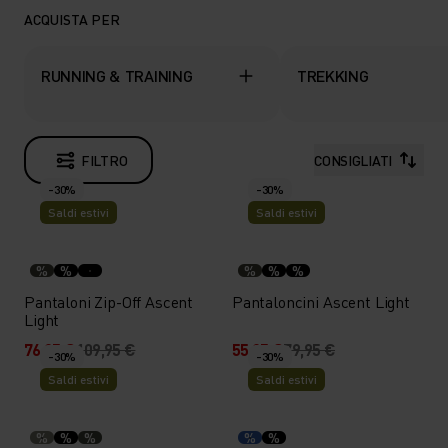
ACQUISTA PER
RUNNING & TRAINING
TREKKING
FILTRO
CONSIGLIATI
-30%
-30%
Saldi estivi
Saldi estivi
%
%
%
%
%
Pantaloni Zip-Off Ascent
Pantaloncini Ascent Light
Light
76,95 €
109,95 €
55,95 €
79,95 €
-30%
-30%
Saldi estivi
Saldi estivi
%
%
%
%
%