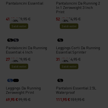
Pantaloncini Essential
Pantaloncini Da Running 2
In 1 Zeroweight 3 Inch
Print
41,95 €
59,95 €
52,45 €
74,95 €
-30%
-30%
Saldi estivi
Saldi estivi
%
%
%
Pantaloncini Da Running
Leggings Corti Da Running
Essential 4 Inch
Essential Sprinter
27,95 €
39,95 €
31,45 €
44,95 €
-30%
-30%
Saldi estivi
Saldi estivi
%
%
Leggings Da Running
Pantaloni Essential 2.5L
Zeroweight Print
Waterproof
69,95 €
99,95 €
111,95 €
159,95 €