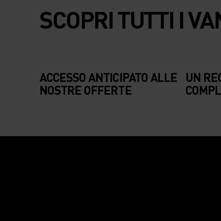
SCOPRI TUTTI I V
ACCESSO
UN
ACCESSO ANTICIPATO ALLE
UN REG
NOSTRE OFFERTE
COMP
ANTICIPATO ALLE
IL 
NOSTRE OFFERTE
CO