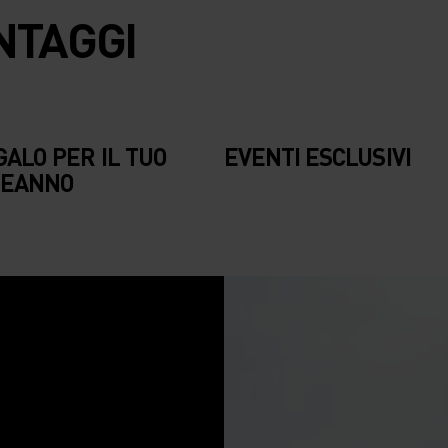
ANTAGGI
 REGALO PER
EVENTI ESCLU
ALO PER IL TUO
EVENTI ESCLUSIVI
LEANNO
TUO
MPLEANNO