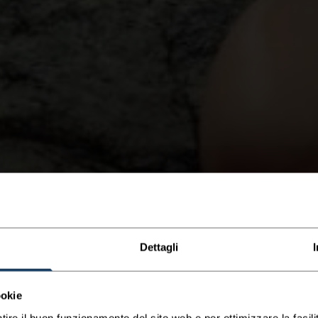
Dettagli
ookie
tire il buon funzionamento del sito web e per ottimizzare la facilit