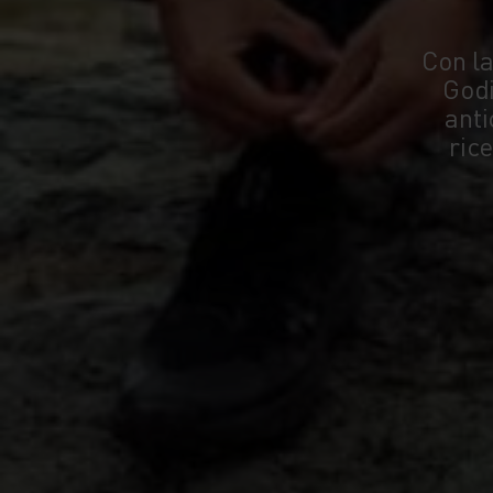
Con la
Godi
anti
ric