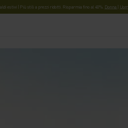
aldi estivi | Più stili a prezzi ridotti. Risparmia fino al 40%.
Donna
|
Uom