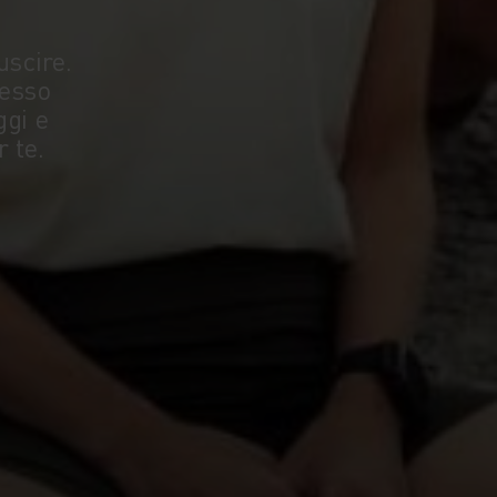
uscire.
cesso
ggi e
 te.