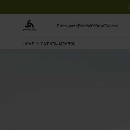
S
Donna
Uomo
Bambini
Offerte
Explore
Odlo
HOME
DIVENTA-MEMBRO