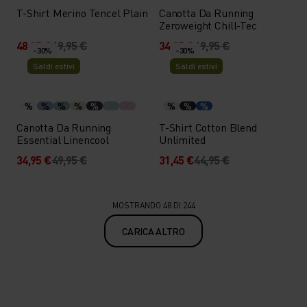
T-Shirt Merino Tencel Plain
Canotta Da Running
Zeroweight Chill-Tec
48,95 €
69,95 €
34,95 €
49,95 €
-30%
-30%
Saldi estivi
Saldi estivi
%
%
%
%
%
%
%
%
Canotta Da Running
T-Shirt Cotton Blend
Essential Linencool
Unlimited
34,95 €
49,95 €
31,45 €
44,95 €
MOSTRANDO 48 DI 244
CARICA ALTRO