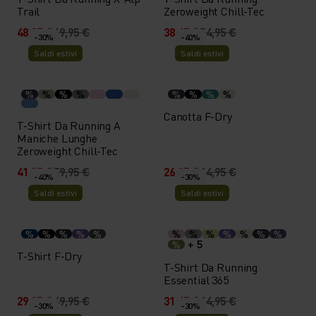
Trail
Zeroweight Chill-Tec
48,95 €
69,95 €
38,45 €
54,95 €
-30%
-40%
Saldi estivi
Saldi estivi
%
%
%
%
%
%
%
%
Canotta F-Dry
T-Shirt Da Running A
Maniche Lunghe
Zeroweight Chill-Tec
41,95 €
59,95 €
26,95 €
44,95 €
-40%
-30%
Saldi estivi
Saldi estivi
%
%
%
%
%
%
%
%
%
%
%
%
+ 5
%
T-Shirt F-Dry
T-Shirt Da Running
Essential 365
29,95 €
49,95 €
31,45 €
44,95 €
-30%
-30%