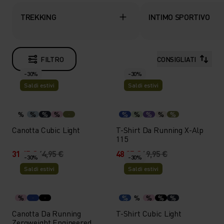
TREKKING
INTIMO SPORTIVO
FILTRO
CONSIGLIATI
-30%
-30%
Saldi estivi
Saldi estivi
%
%
%
%
%
%
%
%
%
Canotta Cubic Light
T-Shirt Da Running X-Alp
115
31,45 €
44,95 €
48,95 €
69,95 €
-30%
-30%
Saldi estivi
Saldi estivi
%
%
%
%
%
%
Canotta Da Running
T-Shirt Cubic Light
Zeroweight Engineered