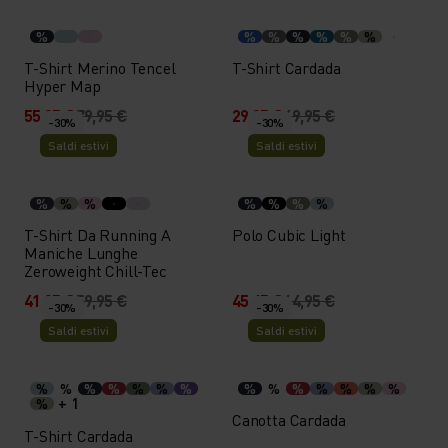
%
%
%
%
%
%
%
T-Shirt Merino Tencel
T-Shirt Cardada
Hyper Map
55,95 €
79,95 €
29,95 €
49,95 €
-30%
-30%
Saldi estivi
Saldi estivi
%
%
%
%
%
%
%
T-Shirt Da Running A
Polo Cubic Light
Maniche Lunghe
Zeroweight Chill-Tec
41,95 €
59,95 €
45,45 €
64,95 €
-30%
-30%
Saldi estivi
Saldi estivi
%
%
%
%
%
%
%
%
%
%
%
%
%
%
+ 1
%
Canotta Cardada
T-Shirt Cardada