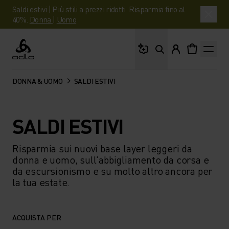
Saldi estivi | Più stili a prezzi ridotti. Risparmia fino al
40%.
Donna
|
Uomo
Cosa stai cercando?
Odlo
DONNA & UOMO
SALDI ESTIVI
SALDI ESTIVI
Risparmia sui nuovi base layer leggeri da
donna e uomo, sull'abbigliamento da corsa e
da escursionismo e su molto altro ancora per
la tua estate.
ACQUISTA PER