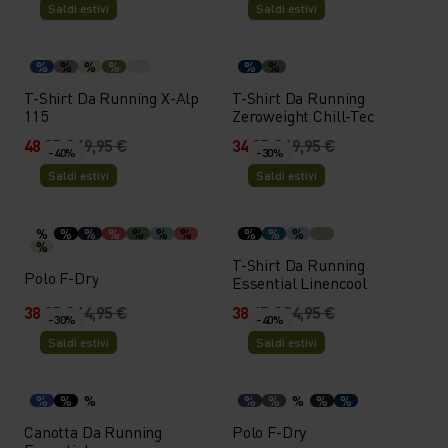
Saldi estivi
Saldi estivi
%
%
%
%
%
%
T-Shirt Da Running X-Alp
T-Shirt Da Running
115
Zeroweight Chill-Tec
48,95 €
69,95 €
34,95 €
49,95 €
-40%
-30%
Saldi estivi
Saldi estivi
%
%
%
%
%
%
%
%
%
%
%
T-Shirt Da Running
Polo F-Dry
Essential Linencool
38,95 €
64,95 €
38,45 €
54,95 €
-30%
-40%
Saldi estivi
Saldi estivi
%
%
%
%
%
%
%
%
Canotta Da Running
Polo F-Dry