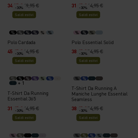
34,95 €
49,95 €
31,45 €
44,95 €
-30%
-30%
Saldi estivi
Saldi estivi
%
%
%
%
%
%
%
%
%
Polo Cardada
Polo Essential Solid
45,45 €
64,95 €
38,45 €
54,95 €
-30%
-30%
Saldi estivi
Saldi estivi
%
%
%
%
%
%
%
%
+ 1
T-Shirt Da Running A
T-Shirt Da Running
Maniche Lunghe Essential
Essential 365
Seamless
31,45 €
44,95 €
38,45 €
54,95 €
-30%
-30%
Saldi estivi
Saldi estivi
%
%
%
%
%
%