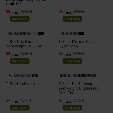
Chill-Tec
38,45 €
54,95 €
34,95 €
49,95 €
-30%
-30%
Saldi estivi
Saldi estivi
%
%
%
%
%
%
%
T-Shirt Da Running
T-Shirt Merino Tencel
Zeroweight Chill-Tec
Hyper Map
38,45 €
54,95 €
55,95 €
79,95 €
-30%
-30%
Saldi estivi
Saldi estivi
%
%
%
%
%
%
%
%
%
%
T-Shirt Cubic Light
T-Shirt Da Running
Zeroweight Engineered
Chill-Tec
34,95 €
49,95 €
41,95 €
59,95 €
-30%
-40%
Saldi estivi
Saldi estivi