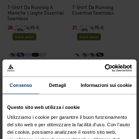
T-Shirt Da Running A
T-Shirt Da Running
Maniche Lunghe Essential
Essential Seamless
Seamless
38,45 €
54,95 €
31,45 €
44,95 €
-30%
-30%
Saldi estivi
Saldi estivi
%
%
%
%
%
%
T-Shirt Da Running
Polo Cubic Light
Essential Seamless
31,45 €
44,95 €
45,45 €
64,95 €
-30%
-30%
Consenso
Dettagli
Informazioni sui cookie
Saldi estivi
Saldi estivi
%
%
%
%
%
%
%
Questo sito web utilizza i cookie
T-Shirt Merino 160
T-Shirt Cubic
Utilizziamo i cookie per garantire il buon funzionamento
Postcards
del sito web e per ottimizzare la facilità d'uso. Con l'aiuto
62,95 €
89,95 €
38,45 €
54,95 €
dei cookie, possiamo analizzare il nostro sito web,
-30%
-30%