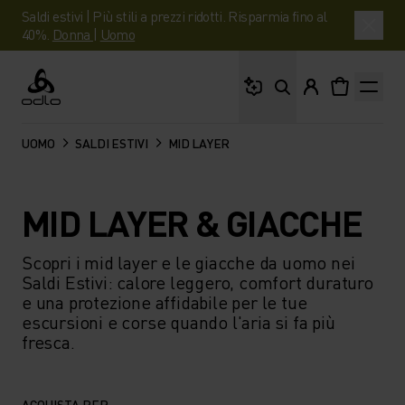
Saldi estivi | Più stili a prezzi ridotti. Risparmia fino al
40%.
Donna
|
Uomo
Cosa stai cercando?
Odlo
UOMO
SALDI ESTIVI
MID LAYER
MID LAYER & GIACCHE
Scopri i mid layer e le giacche da uomo nei
Saldi Estivi: calore leggero, comfort duraturo
e una protezione affidabile per le tue
escursioni e corse quando l'aria si fa più
fresca.
ACQUISTA PER