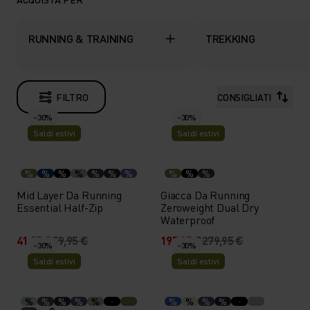
RUNNING & TRAINING
TREKKING
FILTRO
CONSIGLIATI
-30%
-30%
Saldi estivi
Saldi estivi
%
%
%
%
%
%
%
%
%
%
Mid Layer Da Running
Giacca Da Running
Essential Half-Zip
Zeroweight Dual Dry
Waterproof
41,95 €
59,95 €
195,95 €
279,95 €
-30%
-30%
Saldi estivi
Saldi estivi
%
%
%
%
%
%
%
%
%