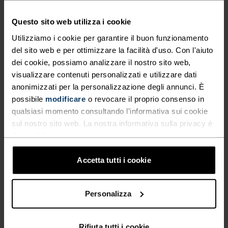
Questo sito web utilizza i cookie
%
%
%
%
Utilizziamo i cookie per garantire il buon funzionamento
Giacca Essential
Felpa Con Cappuccio
del sito web e per ottimizzare la facilità d'uso. Con l'aiuto
Windbreaker
Ascent Full-Zip
dei cookie, possiamo analizzare il nostro sito web,
83,95 €
119,95 €
104,95 €
149,95 €
-30%
-30%
visualizzare contenuti personalizzati e utilizzare dati
Saldi estivi
Saldi estivi
anonimizzati per la personalizzazione degli annunci. È
possibile
modificare
o revocare il proprio consenso in
qualsiasi momento consultando l'informativa sui cookie
%
%
%
sul nostro sito web. La nostra informativa sulla privacy è
Giacca Da Running
T-Shirt Da Running A
disponibile
qui
.
Zeroweight Print
Maniche Lunghe Essential
Seamless
Accetta tutti i cookie
90,95 €
129,95 €
38,45 €
54,95 €
-30%
-30%
Saldi estivi
Saldi estivi
Personalizza
%
%
%
%
%
%
Giacca Ascent 3L
Rifiuta tutti i cookie