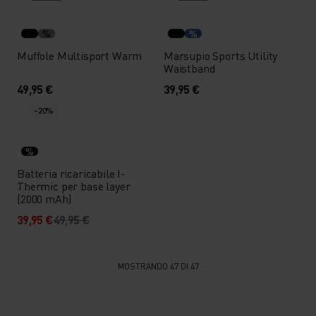
%
%
Muffole Multisport Warm
Marsupio Sports Utility
Waistband
49,95 €
39,95 €
-20%
%
Batteria ricaricabile I-
Thermic per base layer
(2000 mAh)
39,95 €
49,95 €
MOSTRANDO 47 DI 47