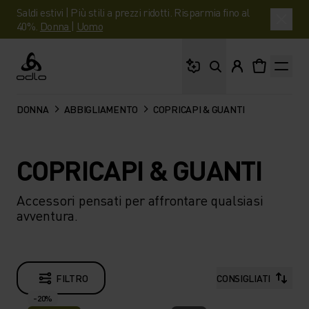
Saldi estivi | Più stili a prezzi ridotti. Risparmia fino al
40%.
Donna
|
Uomo
Cosa stai cercando?
Odlo
DONNA
ABBIGLIAMENTO
COPRICAPI & GUANTI
COPRICAPI & GUANTI
Accessori pensati per affrontare qualsiasi
avventura.
FILTRO
CONSIGLIATI
-20%