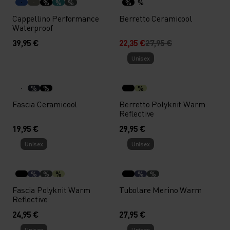
%
%
%
%
%
Cappellino Performance
Berretto Ceramicool
Waterproof
39,95 €
22,35 €
27,95 €
Unisex
%
%
%
Fascia Ceramicool
Berretto Polyknit Warm
Reflective
19,95 €
29,95 €
Unisex
Unisex
%
%
%
%
%
Fascia Polyknit Warm
Tubolare Merino Warm
Reflective
24,95 €
27,95 €
Unisex
Unisex