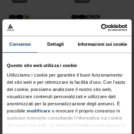
%
%
%
Berretto Polyknit Warm
Tubolare Ceramiwarm Pro
24,95 €
29,95 €
Consenso
Dettagli
Informazioni sui cookie
Unisex
Unisex
%
%
%
%
Questo sito web utilizza i cookie
Berretto Move Light
Berretto Merino Warm
Utilizziamo i cookie per garantire il buon funzionamento
34,95 €
39,95 €
del sito web e per ottimizzare la facilità d'uso. Con l'aiuto
Unisex
Unisex
dei cookie, possiamo analizzare il nostro sito web,
visualizzare contenuti personalizzati e utilizzare dati
anonimizzati per la personalizzazione degli annunci. È
%
%
possibile
modificare
o revocare il proprio consenso in
Tubolare Poly Knit Warm
Fascia Competition Fan
qualsiasi momento consultando l'informativa sui cookie
Reflective
Warm
sul nostro sito web. La nostra informativa sulla privacy è
29,95 €
29,95 €
disponibile
qui
.