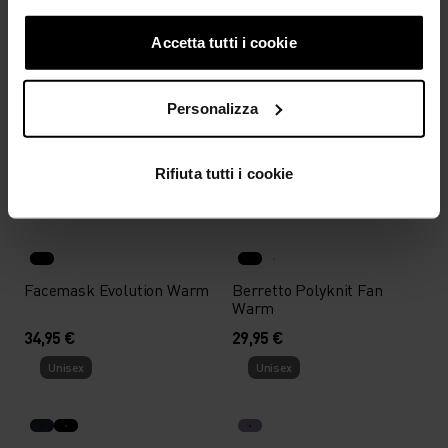
Unisex
Unisex
Accetta tutti i cookie
Berretto da sci di fondo
Scaldacollo da sci di fondo
Personalizza
Odlo x Engadin
Odlo x Engadin
Skimarathon
Skimarathon
24,95 €
19,95 €
Rifiuta tutti i cookie
Unisex
Unisex
Facemask Evolution Warm
Berretto Polyknit Fan
Warm
34,95 €
29,95 €
Unisex
Unisex