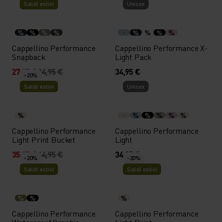
Saldi estivi
Unisex
%
%
%
%
%
%
%
%
Cappellino Performance
Cappellino Performance X-
Snapback
Light Pack
27,95 €
34,95 €
34,95 €
-20%
Saldi estivi
Unisex
%
%
%
%
%
%
Cappellino Performance
Cappellino Performance
Light Print Bucket
Light
35,95 €
44,95 €
34,95 €
-20%
-20%
Saldi estivi
Saldi estivi
%
%
%
Cappellino Performance
Cappellino Performance