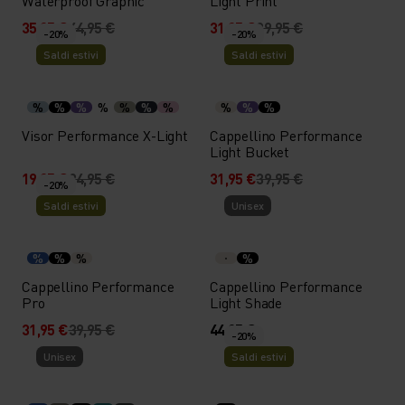
Waterproof Graphic
Light Print
35,95 €
44,95 €
31,95 €
39,95 €
-20%
-20%
Saldi estivi
Saldi estivi
%
%
%
%
%
%
%
%
%
%
Visor Performance X-Light
Cappellino Performance
Light Bucket
19,95 €
24,95 €
31,95 €
39,95 €
-20%
Saldi estivi
Unisex
%
%
%
%
Cappellino Performance
Cappellino Performance
Pro
Light Shade
31,95 €
39,95 €
44,95 €
-20%
Unisex
Saldi estivi