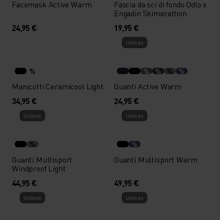
Facemask Active Warm
Fascia da sci di fondo Odlo x
Engadin Skimarathon
24,95 €
19,95 €
Unisex
%
%
%
%
%
Manicotti Ceramicool Light
Guanti Active Warm
34,95 €
24,95 €
Unisex
Unisex
%
%
Guanti Multisport
Guanti Multisport Warm
Windproof Light
44,95 €
49,95 €
Unisex
Unisex