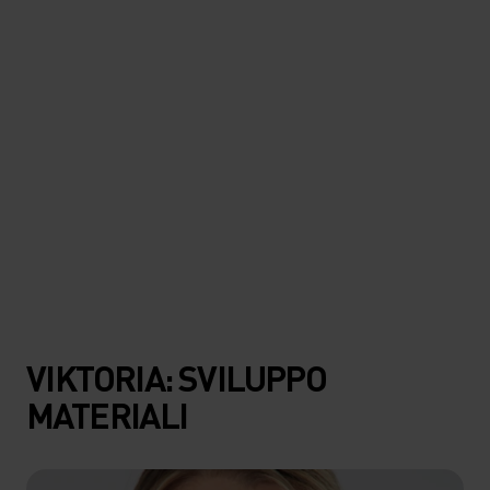
impeccabile, tessuti
d’eccellenza e isolamento al
top.
Prodotto in evidenza: Giacca e pantaloni da sci Odlo x POW
Collective Voices
VIKTORIA: SVILUPPO
MATERIALI