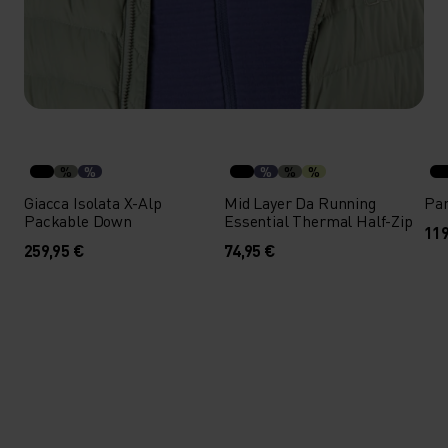
%
%
%
%
%
Giacca Isolata X-Alp
Mid Layer Da Running
Pan
Packable Down
Essential Thermal Half-Zip
119
259,95 €
74,95 €