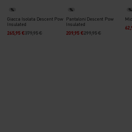
%
%
%
Giacca Isolata Descent Pow
Pantaloni Descent Pow
Mid
Insulated
Insulated
62,
265,95 €
379,95 €
209,95 €
299,95 €
La migliore giacca e i migliori
pantaloni da sci che Odlo abbia
mai creato. Vestibilità