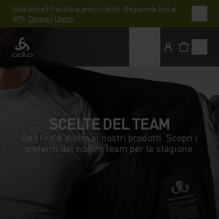
Saldi estivi | Più stili a prezzi ridotti. Risparmia fino al
40%.
Donna
|
Uomo
Cosa stai cercando?
Odlo
SCELTE DEL TEAM
Da chi c'è dietro ai nostri prodotti. Scopri i
preferiti del nostro team per la stagione.