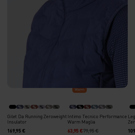
-20%
Warm
%
%
%
%
%
%
%
%
%
%
%
%
Gilet Da Running Zeroweight
Intimo Tecnico Performance
Leg
Insulator
Warm Maglia
Ze
169,95 €
63,95 €
79,95 €
109