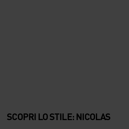
Questa giacca è super leggera e
facile da riporre nello zaino.
Adoro la versione nel colore
Shadow, così senza tempo.
Prodotto in evidenza: Giacca imbottita con cappuccio X-Alp
2.0 comprimibile
SCOPRI LO STILE: NICOLAS