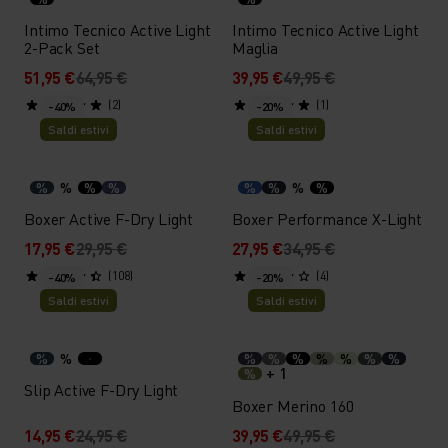
Intimo Tecnico Active Light
Intimo Tecnico Active Light
2-Pack Set
Maglia
51,95 €
64,95 €
39,95 €
49,95 €
(2)
(1)
-40%
-20%
Saldi estivi
Saldi estivi
%
%
%
%
%
%
%
%
Boxer Active F-Dry Light
Boxer Performance X-Light
17,95 €
29,95 €
27,95 €
34,95 €
(108)
(4)
-40%
-20%
Saldi estivi
Saldi estivi
%
%
%
%
%
%
%
%
%
+ 1
%
Slip Active F-Dry Light
Boxer Merino 160
14,95 €
24,95 €
39,95 €
49,95 €