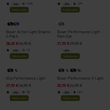
(109)
(29)
-30%
-20%
Saldi estivi
Saldi estivi
%
%
%
Boxer Active Light Graphic
Boxer Performance Light -
2-Pack
Rain Dye
38,45 €
54,95 €
31,95 €
39,95 €
(1)
-20%
-40%
Saldi estivi
Saldi estivi
%
%
%
%
%
%
Slip Performance Light
Boxer Performance X-Light
27,95 €
34,95 €
20,95 €
34,95 €
(5)
(61)
-20%
-20%
Saldi estivi
Saldi estivi