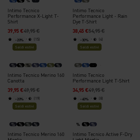
%
%
%
%
%
Intimo Tecnico
Intimo Tecnico
Performance X-Light T-
Performance Light - Rain
Shirt
Dye T-Shirt
39,95 €
49,95 €
38,45 €
54,95 €
(15)
(4)
-20%
-30%
Saldi estivi
Saldi estivi
%
%
%
%
%
%
%
%
%
Intimo Tecnico Merino 160
Intimo Tecnico
Canotta
Performance Light T-Shirt
39,95 €
49,95 €
34,95 €
49,95 €
(19)
(8)
-20%
-40%
Saldi estivi
Saldi estivi
%
%
%
%
%
%
%
Intimo Tecnico Merino 160
Intimo Tecnico Active F-Dry
Maglia
Light Maglia