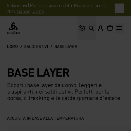
Saldi estivi | Più stili a prezzi ridotti. Risparmia fino al
40%.
Donna
|
Uomo
Cosa stai cercando?
Odlo
UOMO
SALDI ESTIVI
BASE LAYER
BASE LAYER
Scopri i base layer da uomo, leggeri e
traspiranti, nei saldi estivi. Perfetti per la
corsa, il trekking e le calde giornate d'estate.
ACQUISTA IN BASE ALLA TEMPERATURA