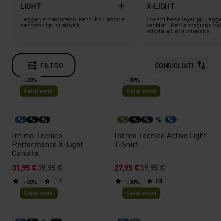
LIGHT
X-LIGHT
Leggeri e traspiranti. Per tutto l'anno e
I nostri base layer più legge
per tutti i tipi di attività.
ventilati. Per la stagione ca
attività ad alta intensità.
FILTRO
CONSIGLIATI
-20%
-30%
Saldi estivi
Saldi estivi
%
%
%
%
%
%
%
%
Intimo Tecnico
Intimo Tecnico Active Light
Performance X-Light
T-Shirt
Canotta
31,95 €
39,95 €
27,95 €
39,95 €
(19)
(8)
-20%
-30%
Saldi estivi
Saldi estivi