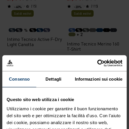
(15)
(115)
-40%
-20%
Saldi estivi
Saldi estivi
%
%
%
%
%
%
%
%
%
+ 2
Intimo Tecnico Active F-Dry
Intimo Tecnico Merino 160
Light Canotta
T-Shirt
20,95 €
34,95 €
47,95 €
59,95 €
(262)
(44)
-40%
-20%
Saldi estivi
Saldi estivi
Consenso
Dettagli
Informazioni sui cookie
%
%
%
%
%
%
%
Intimo Tecnico Active F-Dry
Intimo Tecnico Active Light
Questo sito web utilizza i cookie
Light T-Shirt
2-Pack Set
Utilizziamo i cookie per garantire il buon funzionamento
26,95 €
44,95 €
60,75 €
75,95 €
del sito web e per ottimizzare la facilità d'uso. Con l'aiuto
(163)
(3)
-20%
-20%
dei cookie, possiamo analizzare il nostro sito web,
Saldi estivi
Saldi estivi