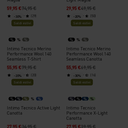
59,95 €
74,95 €
29,95 €
49,95 €
(29)
(50)
-30%
-20%
Saldi estivi
Saldi estivi
%
%
%
%
%
%
Intimo Tecnico Merino
Intimo Tecnico Merino
Performance Wool 140
Performance Wool 140
Seamless T-Shirt
Seamless Canotta
55,95 €
79,95 €
55,95 €
69,95 €
(20)
(16)
-20%
-30%
Saldi estivi
Saldi estivi
%
%
%
%
%
%
%
%
%
Intimo Tecnico Active Light
Intimo Tecnico
Canotta
Performance X-Light
Canotta
27,95 €
34,95 €
27,95 €
39,95 €