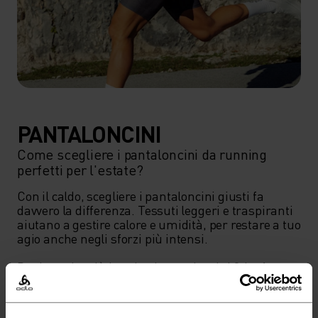
PANTALONCINI
Come scegliere i pantaloncini da running
perfetti per l'estate?
Con il caldo, scegliere i pantaloncini giusti fa 
davvero la differenza. Tessuti leggeri e traspiranti 
aiutano a gestire calore e umidità, per restare a tuo 
agio anche negli sforzi più intensi.

Per le uscite più lunghe, i pantaloncini 2-in-1 con 
slip integrato offrono supporto e riducono lo 
sfregamento tra le cosce. Cerca tagli ergonomici e 
materiali morbidi ed elastici, che minimizzano le 