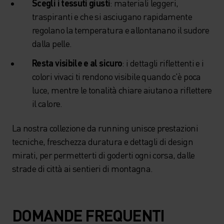
Scegli i tessuti giusti
: materiali leggeri,
traspiranti e che si asciugano rapidamente
regolano la temperatura e allontanano il sudore
dalla pelle.
Resta visibile e al sicuro
: i dettagli riflettenti e i
colori vivaci ti rendono visibile quando c'è poca
luce, mentre le tonalità chiare aiutano a riflettere
il calore.
La nostra collezione da running unisce prestazioni
tecniche, freschezza duratura e dettagli di design
mirati, per permetterti di goderti ogni corsa, dalle
strade di città ai sentieri di montagna.
DOMANDE FREQUENTI