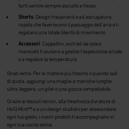
farti sentire sempre asciutto e fresco.
Shorts
: Design traspiranti e ad asciugatura
rapida che favoriscono il passaggio dell'aria e ti
regalano una totale libertà di movimento.
Accessori
: Cappellini, occhiali da sole e
manicotti ti aiutano a gestire l'esposizione al sole
e a regolare la temperatura.
Strati extra: Per le mattine più fresche o quando sali
di quota, aggiungi una maglia a maniche lunghe
ultra-leggera, un gilet o una giacca compattabile.
Grazie ai tessuti tecnici, alla freschezza duratura di
HeiQ Mint™ e a un design studiato per assecondare
ogni tuo gesto, i nostri prodotti ti accompagnano in
ogni tua uscita estiva.