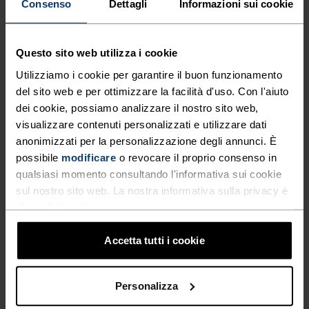
irritazioni anche dopo tanti chilometri.

Consenso
Dettagli
Informazioni sui cookie
Il taglio corto ed essenziale garantisce la massima 
ventilazione nelle giornate più calde. Il modello 2-
Questo sito web utilizza i cookie
in-1 aggiunge supporto per le lunghe distanze. Le 
lunghezze maggiori, invece, offrono più copertura 
Utilizziamo i cookie per garantire il buon funzionamento
per il trail running e i terreni più vari.
del sito web e per ottimizzare la facilità d'uso. Con l'aiuto
dei cookie, possiamo analizzare il nostro sito web,
DONNA
UOMO
visualizzare contenuti personalizzati e utilizzare dati
anonimizzati per la personalizzazione degli annunci. È
possibile
modificare
o revocare il proprio consenso in
qualsiasi momento consultando l'informativa sui cookie
sul nostro sito web. La nostra informativa sulla privacy è
ACCESSORI
disponibile
qui
.
Come proteggerti dal sole e dal caldo.
Accetta tutti i cookie
Gli accessori giusti fanno la differenza nelle corse 
estive, soprattutto quando l'impegno si allunga o il 
sole picchia forte: ti aiutano a correre in sicurezza e 
Personalizza
a stare bene a ogni passo.
