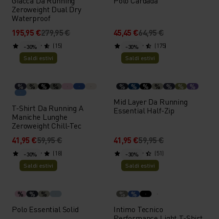
Giacca Da Running
Polo Cardada
Zeroweight Dual Dry
Waterproof
195,95 €
279,95 €
45,45 €
64,95 €
(15)
(175)
-30%
-30%
Saldi estivi
Saldi estivi
%
%
%
%
%
%
%
%
%
%
%
Mid Layer Da Running
T-Shirt Da Running A
Essential Half-Zip
Maniche Lunghe
Zeroweight Chill-Tec
41,95 €
59,95 €
41,95 €
59,95 €
(18)
(51)
-30%
-30%
Saldi estivi
Saldi estivi
%
%
%
%
%
Polo Essential Solid
Intimo Tecnico
Performance Light T-Shirt