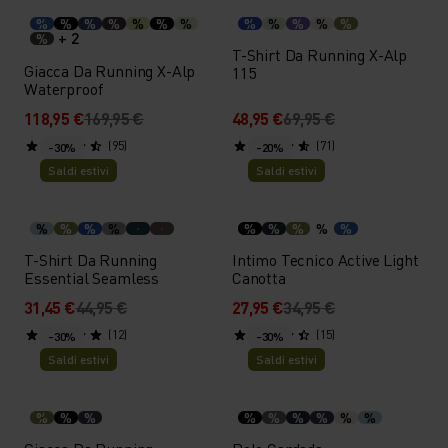
%
%
%
%
%
%
%
%
%
%
%
%
+ 2
%
T-Shirt Da Running X-Alp
Giacca Da Running X-Alp
115
Waterproof
118,95 €
169,95 €
48,95 €
69,95 €
(95)
(71)
-30%
-20%
Saldi estivi
Saldi estivi
%
%
%
%
%
%
%
%
%
T-Shirt Da Running
Intimo Tecnico Active Light
Essential Seamless
Canotta
31,45 €
44,95 €
27,95 €
34,95 €
(12)
(15)
-30%
-30%
Saldi estivi
Saldi estivi
%
%
%
%
%
%
%
%
%