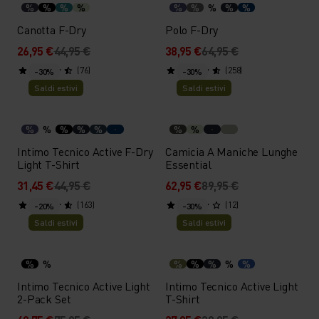
%
%
%
%
%
%
%
%
%
Canotta F-Dry
Polo F-Dry
26,95 €
44,95 €
38,95 €
64,95 €
(76)
(258)
-30%
-30%
Saldi estivi
Saldi estivi
%
%
%
%
%
%
%
Intimo Tecnico Active F-Dry
Camicia A Maniche Lunghe
Light T-Shirt
Essential
31,45 €
44,95 €
62,95 €
89,95 €
(163)
(12)
-20%
-30%
Saldi estivi
Saldi estivi
%
%
%
%
%
%
%
Intimo Tecnico Active Light
Intimo Tecnico Active Light
2-Pack Set
T-Shirt