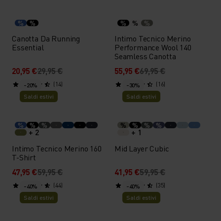
%
%
%
%
%
Canotta Da Running
Intimo Tecnico Merino
Essential
Performance Wool 140
Seamless Canotta
20,95 €
29,95 €
55,95 €
69,95 €
(14)
(16)
-20%
-30%
Saldi estivi
Saldi estivi
%
%
%
%
%
%
%
+ 2
+ 1
Intimo Tecnico Merino 160
Mid Layer Cubic
T-Shirt
47,95 €
59,95 €
41,95 €
59,95 €
(44)
(35)
-40%
-40%
Saldi estivi
Saldi estivi