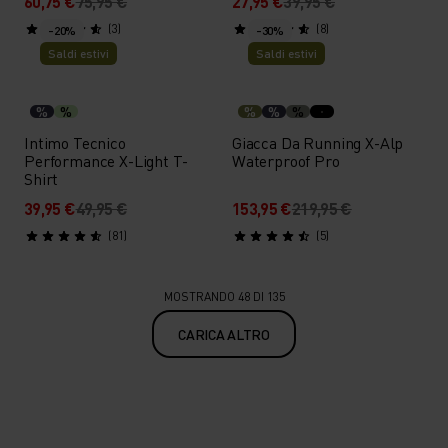
60,75 €
75,95 €
27,95 €
39,95 €
(3)
(8)
-20%
-30%
Saldi estivi
Saldi estivi
%
%
%
%
%
Intimo Tecnico
Giacca Da Running X-Alp
Performance X-Light T-
Waterproof Pro
Shirt
39,95 €
49,95 €
153,95 €
219,95 €
(81)
(5)
MOSTRANDO 48 DI 135
CARICA ALTRO