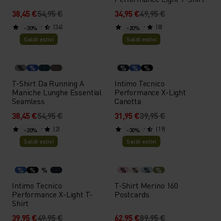
38,45 €
54,95 €
34,95 €
49,95 €
(34)
(8)
-30%
-20%
Saldi estivi
Saldi estivi
%
%
%
%
%
T-Shirt Da Running A
Intimo Tecnico
Maniche Lunghe Essential
Performance X-Light
Seamless
Canotta
38,45 €
54,95 €
31,95 €
39,95 €
(2)
(19)
-20%
-30%
Saldi estivi
Saldi estivi
%
%
%
%
%
%
%
Intimo Tecnico
T-Shirt Merino 160
Performance X-Light T-
Postcards
Shirt
39,95 €
49,95 €
62,95 €
89,95 €