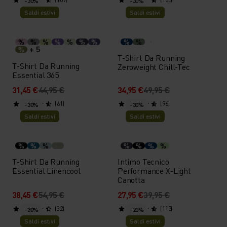
-30%
-30%
Saldi estivi
Saldi estivi
%
%
%
%
%
%
%
%
%
+ 5
%
T-Shirt Da Running
T-Shirt Da Running
Zeroweight Chill-Tec
Essential 365
31,45 €
44,95 €
34,95 €
49,95 €
(61)
(96)
-30%
-30%
Saldi estivi
Saldi estivi
%
%
%
%
%
%
%
T-Shirt Da Running
Intimo Tecnico
Essential Linencool
Performance X-Light
Canotta
38,45 €
54,95 €
27,95 €
39,95 €
(32)
(115)
-30%
-20%
Saldi estivi
Saldi estivi