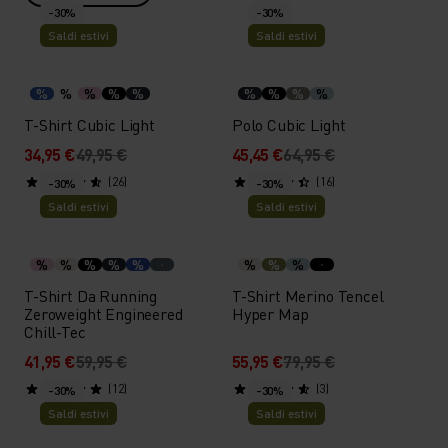
-30%
-30%
Saldi estivi
Saldi estivi
%
%
%
%
%
%
%
%
%
T-Shirt Cubic Light
Polo Cubic Light
34,95 €
49,95 €
45,45 €
64,95 €
(26)
(16)
-30%
-30%
Saldi estivi
Saldi estivi
%
%
%
%
%
%
%
%
T-Shirt Da Running
T-Shirt Merino Tencel
Zeroweight Engineered
Hyper Map
Chill-Tec
41,95 €
59,95 €
55,95 €
79,95 €
(12)
(3)
-30%
-30%
Saldi estivi
Saldi estivi