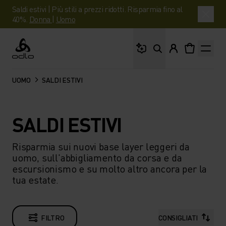
Saldi estivi | Più stili a prezzi ridotti. Risparmia fino al
40%.
Donna
|
Uomo
Cosa stai cercando?
Odlo
UOMO
SALDI ESTIVI
SALDI ESTIVI
Risparmia sui nuovi base layer leggeri da
uomo, sull'abbigliamento da corsa e da
escursionismo e su molto altro ancora per la
tua estate.
FILTRO
CONSIGLIATI