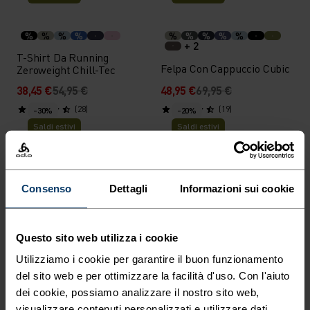
%
%
%
%
%
%
%
%
%
+ 2
T-Shirt Da Running
Felpa Con Cappuccio Cubic
Zeroweight Chill-Tec
38,45 €
54,95 €
48,95 €
69,95 €
(28)
(19)
-30%
-20%
Saldi estivi
Saldi estivi
%
%
%
%
%
%
Giacca Ascent 3L
Intimo Tecnico Merino 160
Consenso
Dettagli
Informazioni sui cookie
Waterproof
Maglia
244,95 €
349,95 €
59,95 €
74,95 €
Questo sito web utilizza i cookie
(9)
(29)
-40%
-30%
Saldi estivi
Saldi estivi
Utilizziamo i cookie per garantire il buon funzionamento
del sito web e per ottimizzare la facilità d'uso. Con l'aiuto
dei cookie, possiamo analizzare il nostro sito web,
%
%
%
%
%
%
visualizzare contenuti personalizzati e utilizzare dati