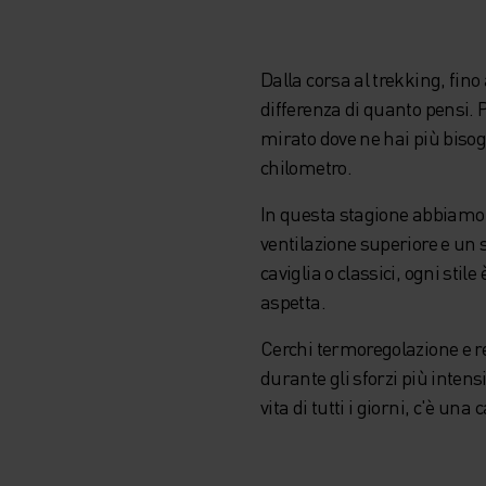
Dalla corsa al trekking, fino 
differenza di quanto pensi. Pr
mirato dove ne hai più bisog
chilometro.
In questa stagione abbiamo r
ventilazione superiore e un s
caviglia o classici, ogni stile
aspetta.
Cerchi termoregolazione e re
durante gli sforzi più intens
vita di tutti i giorni, c'è una