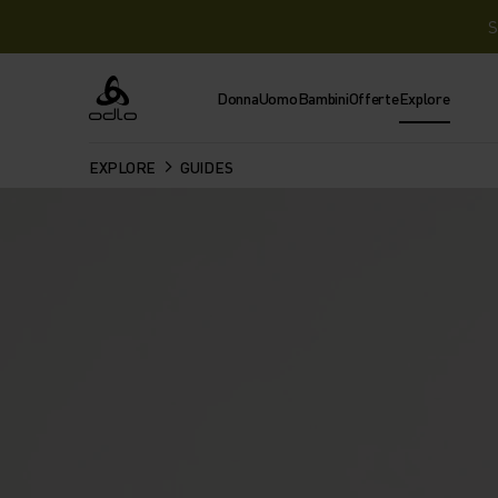
S
Donna
Uomo
Bambini
Offerte
Explore
Odlo
EXPLORE
GUIDES