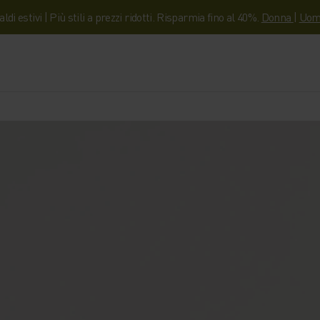
aldi estivi | Più stili a prezzi ridotti. Risparmia fino al 40%.
Donna
|
Uom