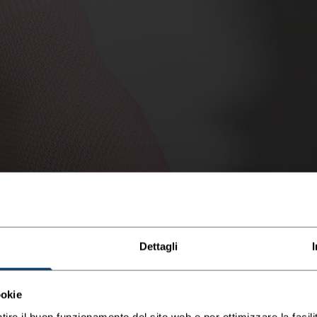
Dettagli
ookie
tire il buon funzionamento del sito web e per ottimizzare la facilit