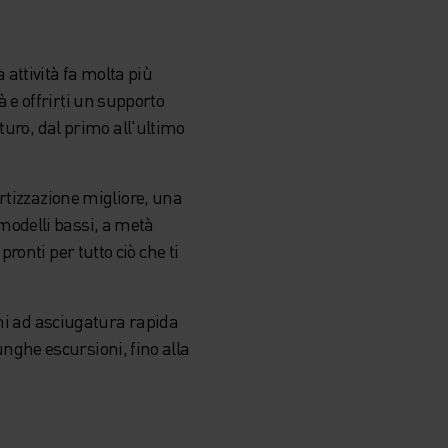
a attività fa molta più
tà e offrirti un supporto
turo, dal primo all'ultimo
rtizzazione migliore, una
i modelli bassi, a metà
pronti per tutto ciò che ti
oni ad asciugatura rapida
lunghe escursioni, fino alla