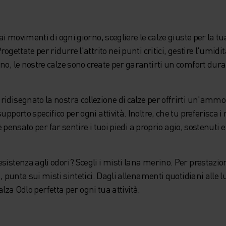
ai movimenti di ogni giorno, scegliere le calze giuste per la tu
ogettate per ridurre l'attrito nei punti critici, gestire l'umidi
no, le nostre calze sono create per garantirti un comfort dura
idisegnato la nostra collezione di calze per offrirti un'ammo
upporto specifico per ogni attività. Inoltre, che tu preferisca 
 è pensato per far sentire i tuoi piedi a proprio agio, sostenuti e 
sistenza agli odori? Scegli i misti lana merino. Per prestazi
i, punta sui misti sintetici. Dagli allenamenti quotidiani alle 
 calza Odlo perfetta per ogni tua attività.