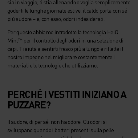
sia in viaggio, ti stia allenando o voglia semplicemente
goderti le lunghe giornate estive, il caldo porta con sé
più sudore – e, con esso, odori indesiderati.
Per questo abbiamo introdotto la tecnologia HeiQ
Mint™ per il controllo degli odori in una selezione di
capi. Ti aiuta a sentirti fresco più a lungo e riflette il
nostro impegno nel migliorare costantemente i
materiali e le tecnologie che utilizziamo.
PERCHÉ I VESTITI INIZIANO A
PUZZARE?
Il sudore, di per sé, non ha odore. Gli odori si
sviluppano quando i batteri presenti sulla pelle