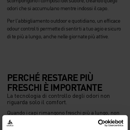
scompongono i composti del sudore, creando quegli
odori che si accumulano mentre indossi il capo.
Per l'abbigliamento outdoor e quotidiano, un efficace
odour control ti permette di sentirti a tuo agio e sicuro
di te più a lungo, anche nelle giornate più attive.
PERCHÉ RESTARE PIÙ
FRESCHI È IMPORTANTE
La tecnologia di controllo degli odori non
riguarda solo il comfort.
Quando i capi rimangono freschi più a lungo, non 
hanno bisogno di essere lavati così spesso. Ciò 
significa meno lavaggi in lavatrice, il che può 
contribuire a ridurre il consumo di acqua ed 