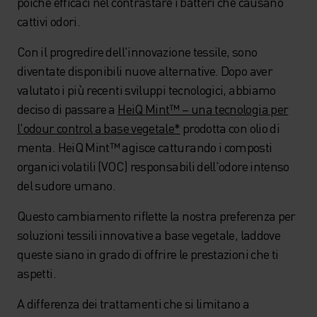
poiché efficaci nel contrastare i batteri che causano
cattivi odori.
Con il progredire dell'innovazione tessile, sono
diventate disponibili nuove alternative. Dopo aver
valutato i più recenti sviluppi tecnologici, abbiamo
deciso di passare a
HeiQ Mint™ – una tecnologia per
l'odour control a base vegetale*
prodotta con olio di
menta. HeiQ Mint™ agisce catturando i composti
organici volatili (VOC) responsabili dell'odore intenso
del sudore umano.
Questo cambiamento riflette la nostra preferenza per
soluzioni tessili innovative a base vegetale, laddove
queste siano in grado di offrire le prestazioni che ti
aspetti.
A differenza dei trattamenti che si limitano a