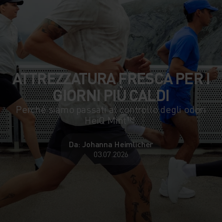
ATTREZZATURA FRESCA PER I
GIORNI PIÙ CALDI
Perché siamo passati al controllo degli odori
HeiQ Mint™.
Da: Johanna Heimlicher
03.07.2026