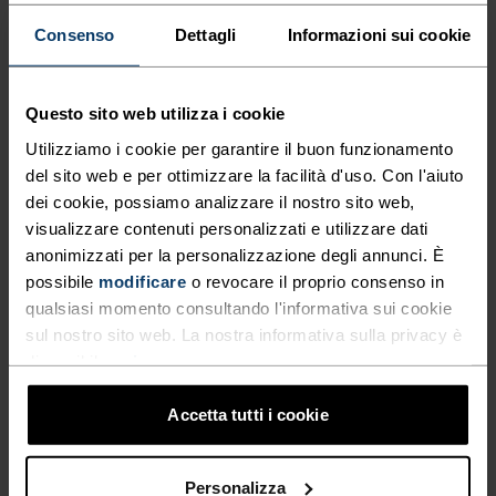
energia nel corso della vita di un capo. Rende 
Consenso
Dettagli
Informazioni sui cookie
anche la vita più semplice quando si viaggia, si fa 
escursionismo o semplicemente si indossa di più 
la propria T-shirt o base layer preferita.
Questo sito web utilizza i cookie
ABBIGLIAMENTO CON HEIQ MINT
Utilizziamo i cookie per garantire il buon funzionamento
del sito web e per ottimizzare la facilità d'uso. Con l'aiuto
dei cookie, possiamo analizzare il nostro sito web,
visualizzare contenuti personalizzati e utilizzare dati
anonimizzati per la personalizzazione degli annunci. È
possibile
modificare
o revocare il proprio consenso in
qualsiasi momento consultando l'informativa sui cookie
sul nostro sito web. La nostra informativa sulla privacy è
disponibile
qui
.
Accetta tutti i cookie
Personalizza