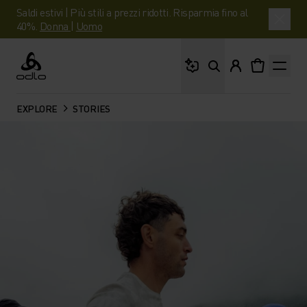
Saldi estivi | Più stili a prezzi ridotti. Risparmia fino al
40%.
Donna
|
Uomo
Cosa stai cercando?
Odlo
EXPLORE
STORIES