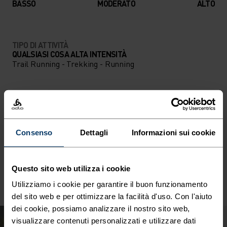
BASSO
MODERATO
ALTO
TIPO DI ATTIVITÀ
QUALSIASI COSA ALTA INTENSITÀ
Trail Running - Trekking - Running
CARATTERISTICHE DEL MATERIALE
LA POLIAMMIDE
La poliammide, comunemente chiamata nylon, è un
Consenso
Dettagli
Informazioni sui cookie
materiale resistente, leggero e ad asciugatura rapida
ideale per l’abbigliamento sportivo. I capi che contengono
poliammide hanno una consistenza liscia e sono robusti e
resistenti all’usura.
Questo sito web utilizza i cookie
Utilizziamo i cookie per garantire il buon funzionamento
del sito web e per ottimizzare la facilità d'uso. Con l'aiuto
dei cookie, possiamo analizzare il nostro sito web,
visualizzare contenuti personalizzati e utilizzare dati