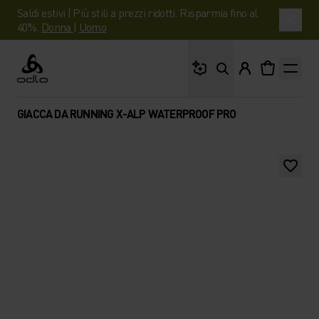
Saldi estivi | Più stili a prezzi ridotti. Risparmia fino al
40%.
Donna
|
Uomo
Cosa stai cercando?
Odlo
GIACCA DA RUNNING X-ALP WATERPROOF PRO