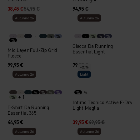
38,45 €
54,95 €
94,95 €
Autunno 26
Autunno 26
%
%
%
%
%
%
Giacca Da Running
Mid Layer Full-Zip Grid
Essential Light
Fleece
99,95 €
79,95 €
-20%
Autunno 26
Light
%
%
%
%
%
%
+ 1
%
Intimo Tecnico Active F-Dry
T-Shirt Da Running
Light Maglia
Essential 365
44,95 €
39,95 €
49,95 €
Autunno 26
Autunno 26