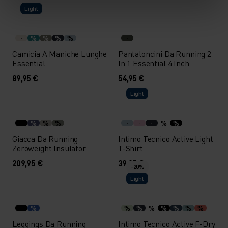
Light
%
%
%
%
Camicia A Maniche Lunghe
Pantaloncini Da Running 2
Essential
In 1 Essential 4 Inch
89,95 €
54,95 €
Light
%
%
%
%
%
Giacca Da Running
Intimo Tecnico Active Light
Zeroweight Insulator
T-Shirt
209,95 €
39,95 €
-20%
Light
%
%
%
%
%
%
%
%
Leggings Da Running
Intimo Tecnico Active F-Dry