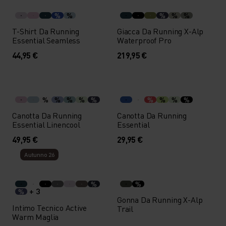
%
%
%
%
%
T-Shirt Da Running
Giacca Da Running X-Alp
Essential Seamless
Waterproof Pro
44,95 €
219,95 €
%
%
%
%
%
%
%
%
%
Canotta Da Running
Canotta Da Running
Essential Linencool
Essential
49,95 €
29,95 €
Autunno 26
%
%
+ 3
%
Gonna Da Running X-Alp
Intimo Tecnico Active
Trail
Warm Maglia