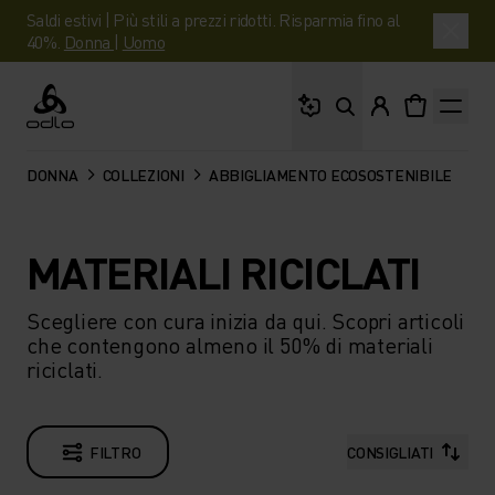
Saldi estivi | Più stili a prezzi ridotti. Risparmia fino al
40%.
Donna
|
Uomo
Cosa stai cercando?
Odlo
DONNA
COLLEZIONI
ABBIGLIAMENTO ECOSOSTENIBILE
MATERIALI RICICLATI
Scegliere con cura inizia da qui. Scopri articoli
che contengono almeno il 50% di materiali
riciclati.
FILTRO
CONSIGLIATI