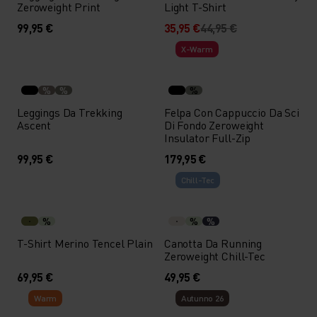
Zeroweight Print
Light T-Shirt
99,95 €
35,95 €
44,95 €
X-Warm
%
%
%
Leggings Da Trekking
Felpa Con Cappuccio Da Sci
Ascent
Di Fondo Zeroweight
Insulator Full-Zip
99,95 €
179,95 €
Chill-Tec
%
%
%
T-Shirt Merino Tencel Plain
Canotta Da Running
Zeroweight Chill-Tec
69,95 €
49,95 €
Warm
Autunno 26