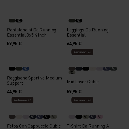
%
%
Pantaloncini Da Running
Leggings Da Running
Essential 365 4 Inch
Essential
59,95 €
64,95 €
Autunno 26
%
%
%
%
Reggiseno Sportivo Medium
Mid Layer Cubic
Support
44,95 €
59,95 €
Autunno 26
Autunno 26
%
%
%
%
%
%
%
Felpa Con Cappuccio Cubic
T-Shirt Da Running A