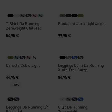
%
%
%
%
T-Shirt Da Running
Pantaloni Ultra Lightweight
Zeroweight Chill-Tec
54,95 €
99,95 €
%
%
%
%
%
%
%
Canotta Cubic Light
Leggings Corti Da Running
X-Alp Trail Cargo
44,95 €
84,95 €
-30%
%
%
%
%
%
Leggings Da Running 3/4
Gilet Da Running
Essential
Zeroweight