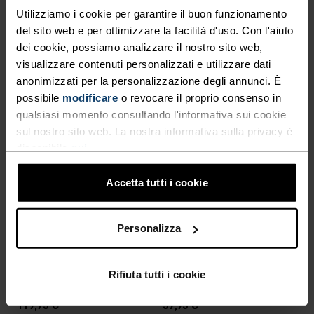
%
Utilizziamo i cookie per garantire il buon funzionamento
T-Shirt Da Running
T-Shirt Cubic
del sito web e per ottimizzare la facilità d'uso. Con l'aiuto
Essential Linencool
dei cookie, possiamo analizzare il nostro sito web,
54,95 €
54,95 €
visualizzare contenuti personalizzati e utilizzare dati
Autunno 26
anonimizzati per la personalizzazione degli annunci. È
possibile
modificare
o revocare il proprio consenso in
qualsiasi momento consultando l'informativa sui cookie
%
%
sul nostro sito web. La nostra informativa sulla privacy è
Giacca Da Running
T-Shirt Da Running
disponibile
qui
.
Essential Insulator Hybrid
Zeroweight Engineered
Chill-Tec
Accetta tutti i cookie
129,95 €
59,95 €
X-Light
Personalizza
%
%
%
%
%
Giacca Da Running
Mid Layer Da Running
Rifiuta tutti i cookie
Zeroweight
Essential Half-Zip
119,95 €
59,95 €