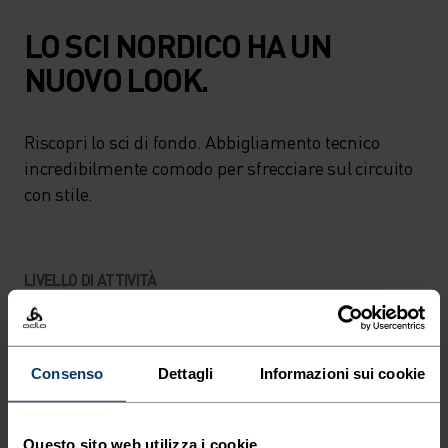
LO SCI NORDICO HA UN
NUOVO LOOK.
Riscopri lo sci di fondo. Abbigliamento tecnico
incredibilmente comodo per sfrecciare sul circuito
con stile.
LIVELLO DI ATTIVITÀ
BASSO
MODERATO
ALTO
Consenso
Dettagli
Informazioni sui cookie
TIPO DI ATTIVITÀ
QUALSIASI COSA ALTA INTENSITÀ
Questo sito web utilizza i cookie