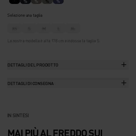
%
%
%
%
Selezione una taglia
XS
S
M
L
XL
La nostra modella è alta 178 cm e indossa la taglia S.
DETTAGLI DEL PRODOTTO
DETTAGLI DI CONSEGNA
IN SINTESI
MAI PIÙ AL FREDDO SUI