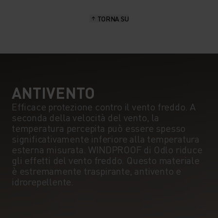
15°
15°
TORNA SU
10°
10°
5°
5°
0°
0°
ANTIVENTO
Efficace protezione contro il vento freddo. A
seconda della velocità del vento, la
-5°
-5°
temperatura percepita può essere spesso
significativamente inferiore alla temperatura
esterna misurata. WINDPROOF di Odlo riduce
-10°
-10°
gli effetti del vento freddo. Questo materiale
è estremamente traspirante, antivento e
idrorepellente.
-15°
-15°