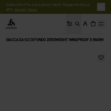
Saldi estivi | Più stili a prezzi ridotti. Risparmia fino al
40%.
Donna
|
Uomo
Cosa stai cercando?
Odlo
GIACCA DA SCI DI FONDO ZEROWEIGHT WINDPROOF X WARM