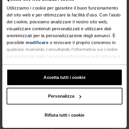
Sci di fondo
Utilizziamo i cookie per garantire il buon funzionamento
del sito web e per ottimizzare la facilità d'uso. Con l'aiuto
dei cookie, possiamo analizzare il nostro sito web,
CARATTERISTICHE DEL MATERIALE
visualizzare contenuti personalizzati e utilizzare dati
POLIESTERE ED ELASTAN
anonimizzati per la personalizzazione degli annunci. È
Questo tessuto unisce il poliestere, un materiale robusto
e anti sudore che mantiene la forma, all’elastan,
possibile
modificare
o revocare il proprio consenso in
elasticizzato ed estensibile. Il risultato? Un misto che
qualsiasi momento consultando l'informativa sui cookie
offre la massima libertà di movimento.
sul nostro sito web. La nostra informativa sulla privacy è
disponibile
qui
.
SISTEMA DI CONTROLLO DELLA TEMPERATURA
Accetta tutti i cookie
X-WARM
Personalizza
Abbigliamento sportivo e intimo funzionale
Rifiuta tutti i cookie
particolarmente caldi per il freddo. Tessuti extra-
caldi proteggono le zone sensibili del corpo a