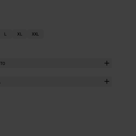
L
XL
XXL
TTO
A