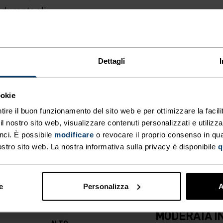
e durante gli
Dettagli
ookie
tire il buon funzionamento del sito web e per ottimizzare la facilit
NNO LA DIFFERENZA
 nostro sito web, visualizzare contenuti personalizzati e utilizza
nci. È possibile
modificare
o revocare il proprio consenso in q
ostro sito web. La nostra informativa sulla privacy è disponibile
q
.
e
Personalizza
A
TIPO DI ATTIVITÀ
QUALSIASI C
MODERATA I