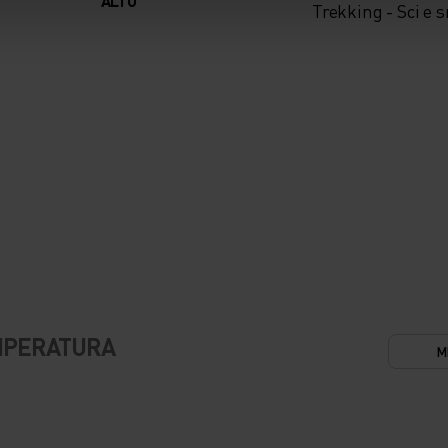
ALTO
Trekking - Sci e 
EMPERATURA
M