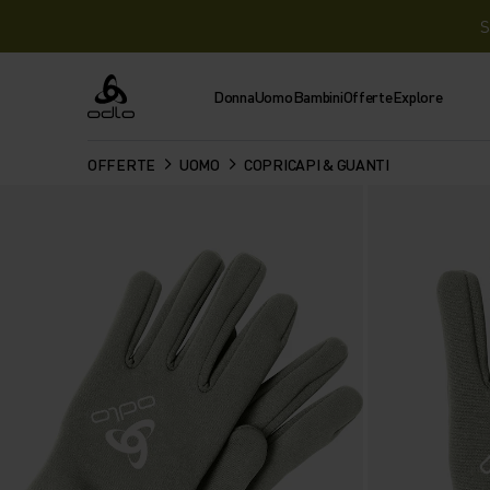
S
Donna
Uomo
Bambini
Offerte
Explore
Odlo
OFFERTE
UOMO
COPRICAPI & GUANTI