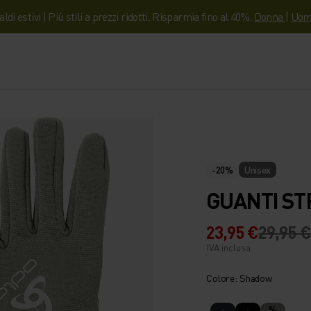
aldi estivi | Più stili a prezzi ridotti. Risparmia fino al 40%.
Donna
|
Uom
-20%
Unisex
GUANTI ST
23,95 €
29,95 €
IVA inclusa
Colore: Shadow
%