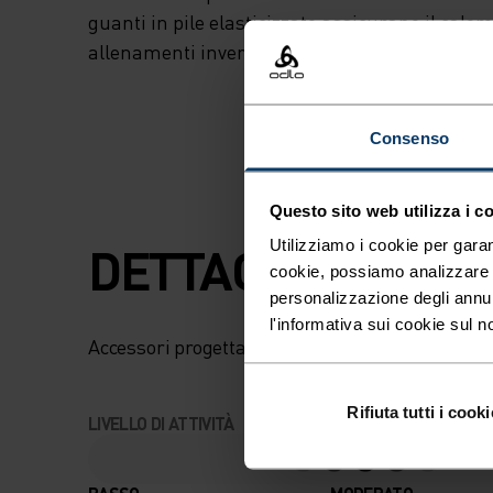
guanti in pile elasticizzato assicurano il calor
allenamenti invernali.
Consenso
Questo sito web utilizza i c
Utilizziamo i cookie per garan
DETTAGLI CHE FA
cookie, possiamo analizzare il
personalizzazione degli annu
l'informativa sui cookie sul n
Accessori progettati per goderti ogni avventura
Rifiuta tutti i cooki
LIVELLO DI ATTIVITÀ