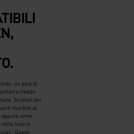
TIBILI
N,
O.
fondo, un paio di
comfort e freddo
rnata. Studiati per
guanti morbidi al
e oppure come
 nella nostra
clati. Questi