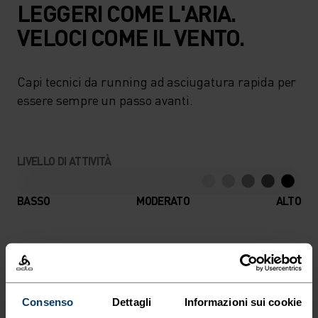
LEGGERI COME L'ARIA.
VELOCI COME IL VENTO.
Capi tecnici da running ad asciugatura rapida per
essere sempre un passo avanti.
LIVELLO DI ATTIVITÀ
BASSO
MODERATO
ALTO
TIPO DI ATTIVITÀ
QUALSIASI COSA ALTA INTENSITÀ
Running
Consenso
Dettagli
Informazioni sui cookie