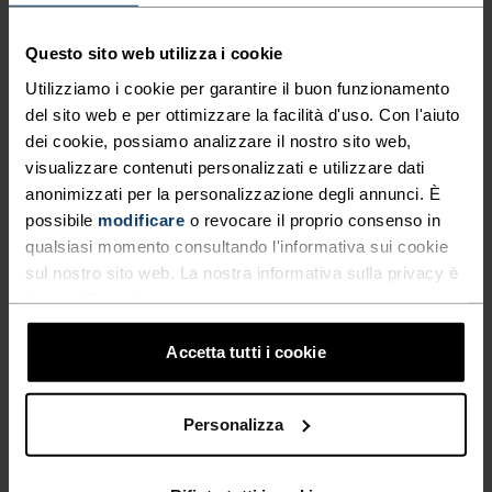
CARATTERISTICHE DEL MATERIALE
Questo sito web utilizza i cookie
POLIESTERE ED ELASTAN
Questo tessuto unisce il poliestere, un materiale robusto
Utilizziamo i cookie per garantire il buon funzionamento
e anti sudore che mantiene la forma, all’elastan,
del sito web e per ottimizzare la facilità d'uso. Con l'aiuto
elasticizzato ed estensibile. Il risultato? Un misto che
dei cookie, possiamo analizzare il nostro sito web,
offre la massima libertà di movimento.
visualizzare contenuti personalizzati e utilizzare dati
anonimizzati per la personalizzazione degli annunci. È
possibile
modificare
o revocare il proprio consenso in
SISTEMA DI CONTROLLO DELLA TEMPERATURA
qualsiasi momento consultando l'informativa sui cookie
sul nostro sito web. La nostra informativa sulla privacy è
WARM
disponibile
qui
.
Accetta tutti i cookie
Abbigliamento sportivo altamente funzionale e
confortevole e biancheria intima tecnica con
Personalizza
ottimo isolamento termico. Ideale per tutte le
attività invernali. Traspirante, per un'efficace
regolazione dell'umidità che mantiene la pelle