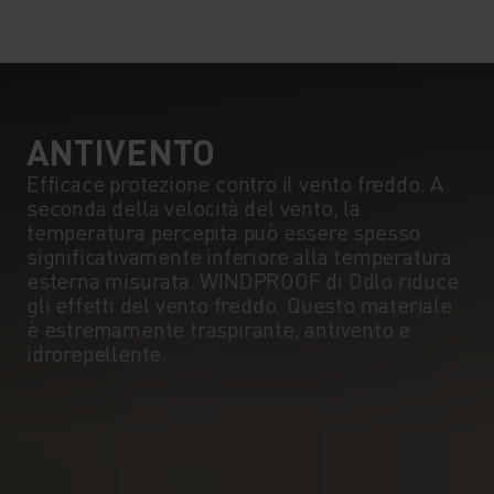
10°
10°
5°
5°
0°
0°
ANTIVENTO
Efficace protezione contro il vento freddo. A
seconda della velocità del vento, la
-5°
-5°
temperatura percepita può essere spesso
significativamente inferiore alla temperatura
esterna misurata. WINDPROOF di Odlo riduce
-10°
-10°
gli effetti del vento freddo. Questo materiale
è estremamente traspirante, antivento e
idrorepellente.
-15°
-15°
-20°
-20°