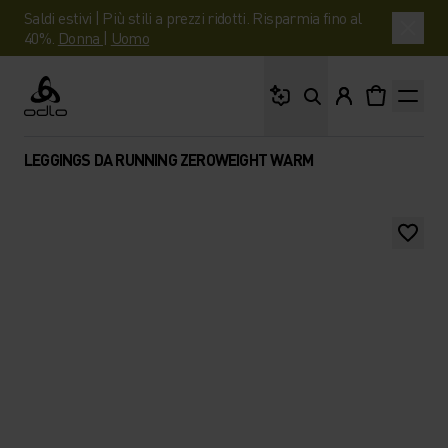
Saldi estivi | Più stili a prezzi ridotti. Risparmia fino al
40%.
Donna
|
Uomo
Cosa stai cercando?
Odlo
LEGGINGS DA RUNNING ZEROWEIGHT WARM