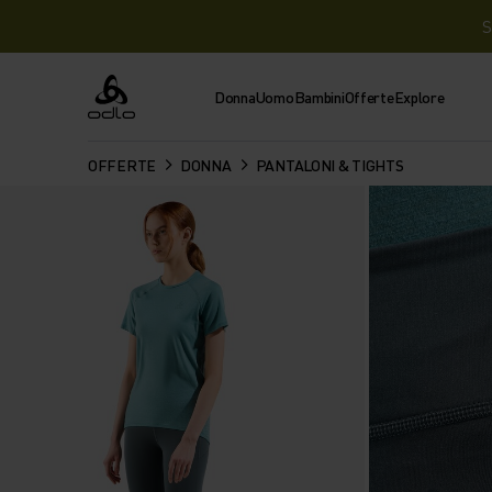
S
Donna
Uomo
Bambini
Offerte
Explore
Odlo
OFFERTE
DONNA
PANTALONI & TIGHTS