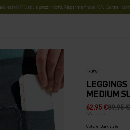
aldi estivi | Più stili a prezzi ridotti. Risparmia fino al 40%.
Donna
|
Uom
-30%
LEGGINGS 
MEDIUM S
62,95 €
89,95 €
IVA inclusa
Colore: Dark slate