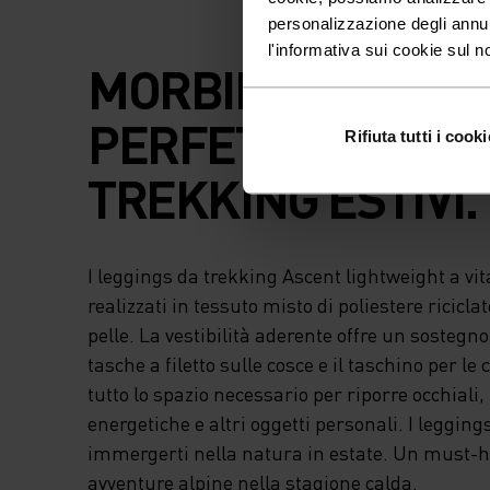
personalizzazione degli annu
l'informativa sui cookie sul n
MORBIDI, ELASTICI
PERFETTI PER I
Rifiuta tutti i cooki
TREKKING ESTIVI.
I leggings da trekking Ascent lightweight a vit
realizzati in tessuto misto di poliestere ricicl
pelle. La vestibilità aderente offre un sostegn
tasche a filetto sulle cosce e il taschino per le 
tutto lo spazio necessario per riporre occhiali,
energetiche e altri oggetti personali. I leggings
immergerti nella natura in estate. Un must-ha
avventure alpine nella stagione calda.