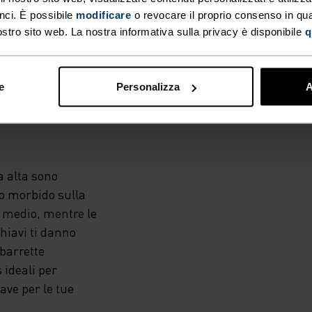
nci. È possibile
modificare
o revocare il proprio consenso in q
ostro sito web. La nostra informativa sulla privacy è disponibile
q
ZZATI,
e
Personalizza
A
a alta sono
ato morbido sulla
o medio, mentre le
chiavi ti danno
 barrette
 ideali per
ve per le tue