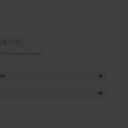
L
XL
78 cm e indossa la taglia S.
TTO
A