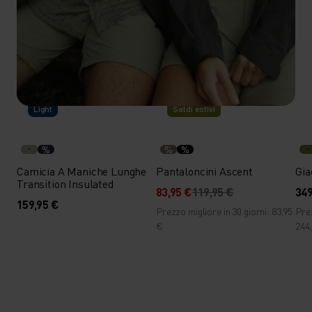
-30%
Light
Saldi estivi
%
%
%
Camicia A Maniche Lunghe
Pantaloncini Ascent
Gia
Transition Insulated
83,95 €
119,95 €
349
159,95 €
Prezzo migliore in 30 giorni: 83,95
Prez
€
244