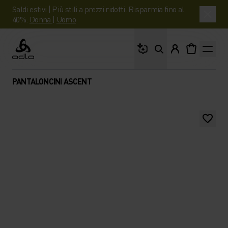
Saldi estivi | Più stili a prezzi ridotti. Risparmia fino al
40%.
Donna
|
Uomo
Cosa stai cercando?
Odlo
PANTALONCINI ASCENT