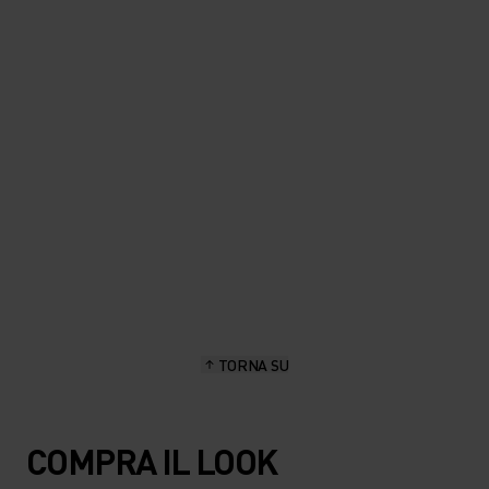
"Gli shorts hanno una lunghezza
perfetta, restano asciutti e
resistono a tutto."
Sascha Brun, appassionato di escursionismo e outdoor
TORNA SU
COMPRA IL LOOK