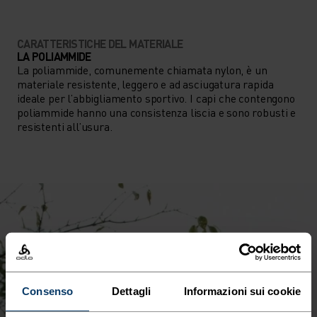
CARATTERISTICHE DEL MATERIALE
LA POLIAMMIDE
La poliammide, comunemente chiamata nylon, è un
materiale resistente, leggero e ad asciugatura rapida
ideale per l’abbigliamento sportivo. I capi che contengono
poliammide hanno una consistenza liscia e sono robusti e
resistenti all’usura.
Consenso
Dettagli
Informazioni sui cookie