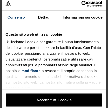
QUALSIASI DISTANZA.
Consenso
Dettagli
Informazioni sui cookie
I pantaloni da trekking Essentials sono realizzati
in materiale parzialmente riciclato resistente
all’acqua. Ultra leggeri ed elasticizzati, sono
Questo sito web utilizza i cookie
perfetti per esplorare nuovi sentieri o per gli
Utilizziamo i cookie per garantire il buon funzionamento
spostamenti in città nella stagione estiva.
del sito web e per ottimizzare la facilità d'uso. Con l'aiuto
L’ampia fascia in vita con cordoncino interno ti
dei cookie, possiamo analizzare il nostro sito web,
visualizzare contenuti personalizzati e utilizzare dati
permette di regolare il fit per il massimo comfort.
anonimizzati per la personalizzazione degli annunci. È
Acquazzone estivo in arrivo? Nessun problema: la
possibile
modificare
o revocare il proprio consenso in
membrana esterna in poliammide al 95% con
qualsiasi momento consultando l'informativa sui cookie
trattamento idrorepellente DWR ti protegge dalle
sul nostro sito web. La nostra informativa sulla privacy è
intemperie. Dotati di tasche per le mani e del logo
disponibile
qui
.
Odlo tono su tono. Pantaloni sportivi per chi è
sempre in movimento.
Accetta tutti i cookie