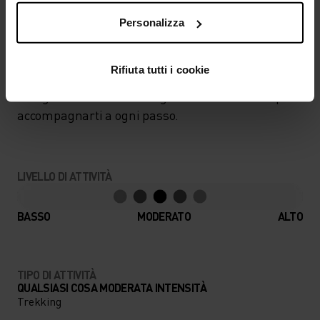
Personalizza
IN PERFETTA SINTONIA
Rifiuta tutti i cookie
Abbigliamento da trekking comodo e versatile per
accompagnarti a ogni passo.
LIVELLO DI ATTIVITÀ
BASSO
MODERATO
ALTO
TIPO DI ATTIVITÀ
QUALSIASI COSA MODERATA INTENSITÀ
Trekking