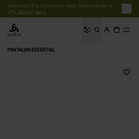
Saldi estivi | Più stili a prezzi ridotti. Risparmia fino al
40%.
Donna
|
Uomo
Cosa stai cercando?
Odlo
PANTALONI ESSENTIAL