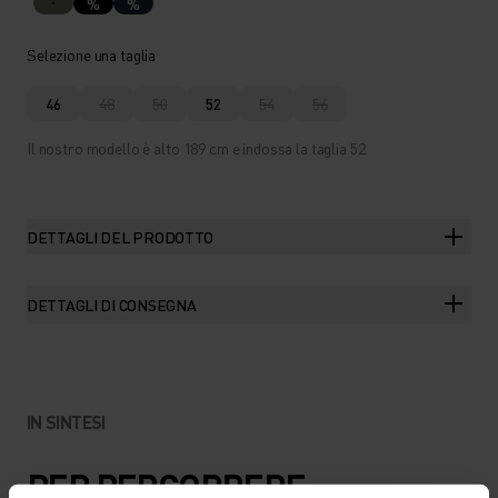
%
%
Selezione una taglia
46
48
50
52
54
56
Il nostro modello è alto 189 cm e indossa la taglia 52.
DETTAGLI DEL PRODOTTO
DETTAGLI DI CONSEGNA
IN SINTESI
PER PERCORRERE