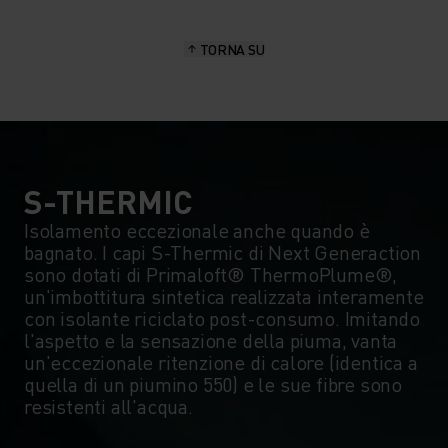
15°
15°
TORNA SU
10°
10°
5°
5°
0°
0°
S-THERMIC
Isolamento eccezionale anche quando è
bagnato. I capi S-Thermic di Next Generaction
-5°
-5°
sono dotati di Primaloft® ThermoPlume®,
un'imbottitura sintetica realizzata interamente
con isolante riciclato post-consumo. Imitando
-10°
-10°
l'aspetto e la sensazione della piuma, vanta
un'eccezionale ritenzione di calore (identica a
quella di un piumino 550) e le sue fibre sono
-15°
-15°
resistenti all'acqua.