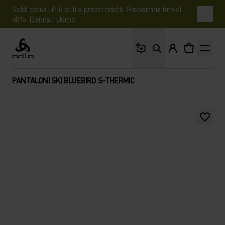
Saldi estivi | Più stili a prezzi ridotti. Risparmia fino al
40%.
Donna
|
Uomo
Cosa stai cercando?
Odlo
PANTALONI SKI BLUEBIRD S-THERMIC