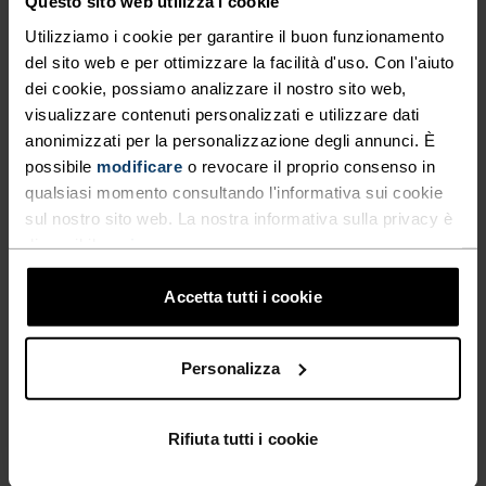
Questo sito web utilizza i cookie
Utilizziamo i cookie per garantire il buon funzionamento
del sito web e per ottimizzare la facilità d'uso. Con l'aiuto
CARATTERISTICHE DEL MATERIALE
dei cookie, possiamo analizzare il nostro sito web,
IL POLIESTERE
visualizzare contenuti personalizzati e utilizzare dati
Il poliestere è una fibra sintetica resistente che allontana
anonimizzati per la personalizzazione degli annunci. È
il sudore e si asciuga rapidamente. Questo materiale
possibile
modificare
o revocare il proprio consenso in
mantiene la forma senza fare pieghe o restringersi e
conserva il colore originale anche dopo anni di utilizzo. È
qualsiasi momento consultando l'informativa sui cookie
utilizzato per capi tecnici come i base layer.
sul nostro sito web. La nostra informativa sulla privacy è
disponibile
qui
.
Accetta tutti i cookie
SISTEMA DI CONTROLLO DELLA TEMPERATURA
WARM
Personalizza
Abbigliamento sportivo altamente funzionale e
Rifiuta tutti i cookie
confortevole e biancheria intima tecnica con