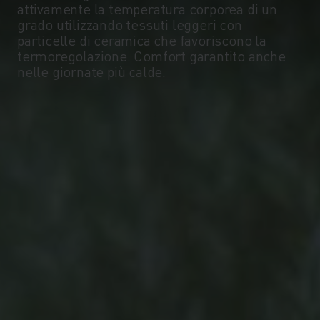
attivamente la temperatura corporea di un
-5°
-5°
grado utilizzando tessuti leggeri con
particelle di ceramica che favoriscono la
termoregolazione. Comfort garantito anche
-10°
-10°
nelle giornate più calde.
-15°
-15°
-20°
-20°
-25°
-25°
-30°
-30°