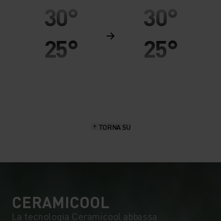
30°
30°
25°
25°
20°
20°
15°
15°
TORNA SU
10°
10°
5°
5°
0°
0°
CERAMICOOL
La tecnologia Ceramicool abbassa