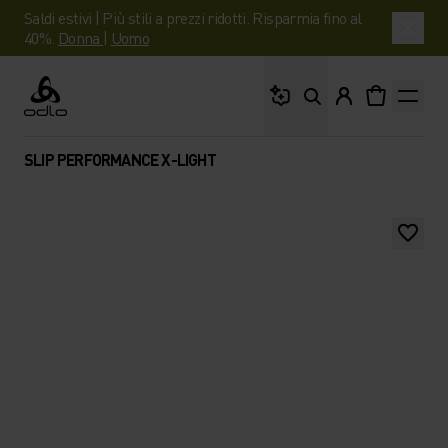
Saldi estivi | Più stili a prezzi ridotti. Risparmia fino al
40%.
Donna
|
Uomo
Cosa stai cercando?
Odlo
SLIP PERFORMANCE X-LIGHT