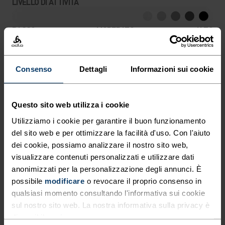
LIVELLO DI ATTIVITÀ
BASSO
MODERATO
ALTO
Consenso
Dettagli
Informazioni sui cookie
TIPO DI ATTIVITÀ
QUALSIASI COSA ALTA INTENSITÀ
Trekking - Training - Running
Questo sito web utilizza i cookie
Utilizziamo i cookie per garantire il buon funzionamento
CARATTERISTICHE DEL TESSUTO
del sito web e per ottimizzare la facilità d'uso. Con l'aiuto
SINTETICO
MERINO
dei cookie, possiamo analizzare il nostro sito web,
Sintetico - sensazione seconda pelle - elastico,
visualizzare contenuti personalizzati e utilizzare dati
eccezionalmente leggero, eccellente trasporto
anonimizzati per la personalizzazione degli annunci. È
dell'umidità, aiuta a regolare la temperatura corporea,
asciuga più velocemente delle fibre naturali e ha una
possibile
modificare
o revocare il proprio consenso in
maggiore durabilità.
qualsiasi momento consultando l'informativa sui cookie
sul nostro sito web. La nostra informativa sulla privacy è
disponibile
qui
.