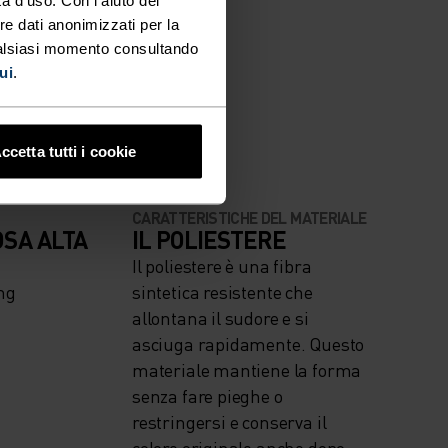
re dati anonimizzati per la
VENTO.
ualsiasi momento consultando
ui
.
ccetta tutti i cookie
CARATTERISTICHE DEL MATERIALE
OSA ALTA
IL POLIESTERE
Il poliestere è una fibra
ng
sintetica resistente che
allontana il sudore e si
asciuga rapidamente. Questo
materiale mantiene la forma
senza fare pieghe o
restringersi e conserva il
colore originale anche dopo