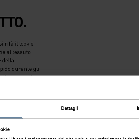
TTO.
 rifà il look e
ie al tessuto
 della
pido durante gli
inita con cuciture
iate al laser e
aldo.
Dettagli
ookie
tire il buon funzionamento del sito web e per ottimizzare la facilit