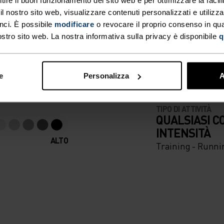
 nostro sito web, visualizzare contenuti personalizzati e utilizza
RIA. VELOCI COME IL 
nci. È possibile
modificare
o revocare il proprio consenso in q
ostro sito web. La nostra informativa sulla privacy è disponibile
q
 per essere sempre un
e
Personalizza
A
TIPO DI ATTIVITÀ
QUALSIASI C
INTENSITÀ
ALTO
Training - Runni