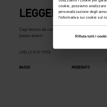
cookie, possiamo analizzare il
LEGGERI COME L'A
personalizzazione degli annu
l'informativa sui cookie sul n
Capi tecnici da running ad asciugatura rapida
passo avanti.
Rifiuta tutti i cooki
LIVELLO DI ATTIVITÀ
BASSO
MODERATO