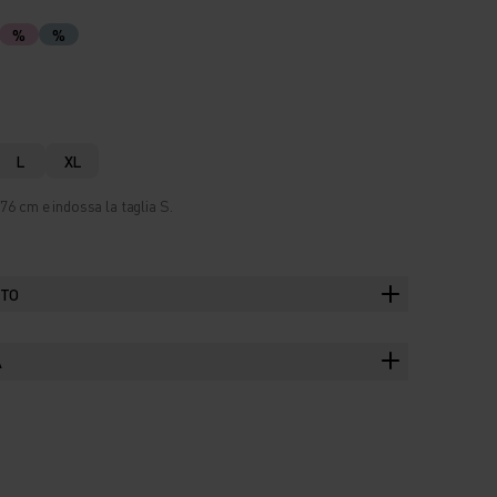
%
%
L
XL
76 cm e indossa la taglia S.
TTO
A