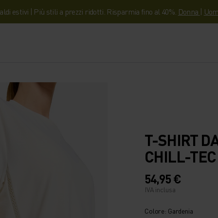
aldi estivi | Più stili a prezzi ridotti. Risparmia fino al 40%.
Donna
|
Uom
T-SHIRT D
CHILL-TEC
54,95 €
IVA inclusa
Colore: Gardenia