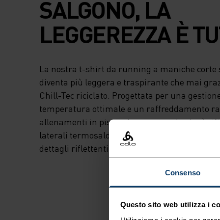
SALGONO, LA
LEGGEREZZA È TU
La nostra t-shirt da running a maniche corte si
diventa più leggera e traspirante che mai graz
Chill-Tec riciclato. Progettata per una gestione
temperatura ottimale e un raffreddamento ra
allenamenti in pista o le corse su strada, è rif
laterali termosaldate, aree di ventilazione tagl
dettagli riflettenti. Non lasciarti fermare dal c
Consenso
Questo sito web utilizza i c
Utilizziamo i cookie per garan