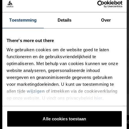
Toestemming
Details
Over
There's more out there
We gebruiken cookies om de website goed te laten
functioneren en de gebruiksvriendelijkheid te
optimaliseren. Met behulp van cookies kunnen we onze
website analyseren, gepersonaliseerde inhoud
weergeven en geanonimiseerde gegevens gebruiken
voor marketingdoeleinden. U kunt uw toestemming te
allen tijde
wijzigen
of intrekken via de cookieverklaring
op onze website. U vindt ons privacybeleid
hier
.
Alle cookies toestaan
MESH-VENTILATIEZONES
ON