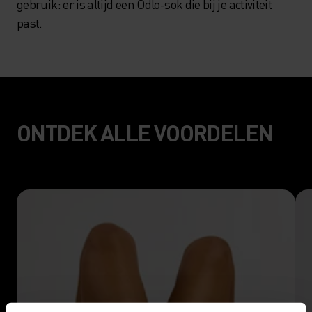
gebruik: er is altijd een Odlo-sok die bij je activiteit
past.
ONTDEK ALLE VOORDELEN