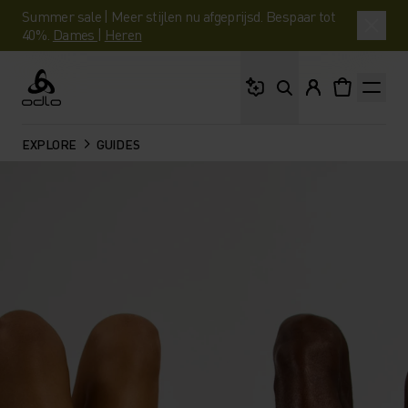
Summer sale | Meer stijlen nu afgeprijsd. Bespaar tot
40%.
Dames
|
Heren
Waar ben je naar op 
Odlo
EXPLORE
GUIDES