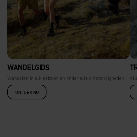
WANDELGIDS
T
Wandelen in elk seizoen en onder alle omstandigheden.
All
ONTDEK NU