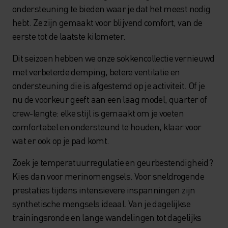
ondersteuning te bieden waar je dat het meest nodig
hebt. Ze zijn gemaakt voor blijvend comfort, van de
eerste tot de laatste kilometer.
Dit seizoen hebben we onze sokkencollectie vernieuwd
met verbeterde demping, betere ventilatie en
ondersteuning die is afgestemd op je activiteit. Of je
nu de voorkeur geeft aan een laag model, quarter of
crew-lengte: elke stijl is gemaakt om je voeten
comfortabel en ondersteund te houden, klaar voor
wat er ook op je pad komt.
Zoek je temperatuurregulatie en geurbestendigheid?
Kies dan voor merinomengsels. Voor sneldrogende
prestaties tijdens intensievere inspanningen zijn
synthetische mengsels ideaal. Van je dagelijkse
trainingsronde en lange wandelingen tot dagelijks