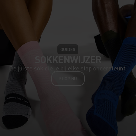
GUIDES
SOKKENWIJZER
De juiste sok die je bij elke stap ondersteunt.
SHOP NU