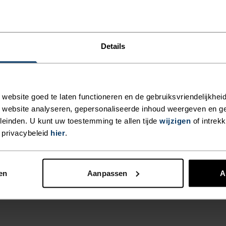
Details
TURE.
ebsite goed te laten functioneren en de gebruiksvriendelijkheid
van extreem
 website analyseren, gepersonaliseerde inhoud weergeven en 
lesing-vrije
einden. U kunt uw toestemming te allen tijde
wijzigen
of intrek
rend en anti-
 privacybeleid
hier
.
 die van
ag is gemaakt
om het huis. Met
en
Aanpassen
A
ek. Natuurlijk