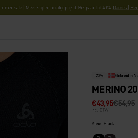
mmer sale | Meer stijlen nu afgeprijsd. Bespaar tot 40%.
Dames
|
Her
-20%
Gebreid in 
MERINO 20
€43,95
€54,95
incl. BTW
Kleur: Black
%
%