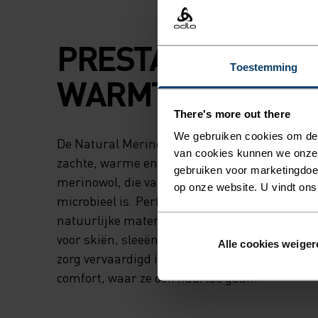
PRESTATIES EN
Toestemming
WARMTE. VAN NA
There's more out there
We gebruiken cookies om de w
De Natural Merino 200 basislaag is gemaakt 
van cookies kunnen we onze
zachte, warme en comfortabele 200-grams mu
gebruiken voor marketingdoel
merinowol, die van nature temperatuurregule
op onze website. U vindt ons
microbieel is. Perfect voor ouders en kinderen
natuurlijke materialen houden. Deze basisla
voor skiën, sleeën of dagelijks comfort in en 
Alle cookies weiger
zorg vervaardigd in onze eigen Europese fabri
comfort, waar ze ook naartoe gaan.