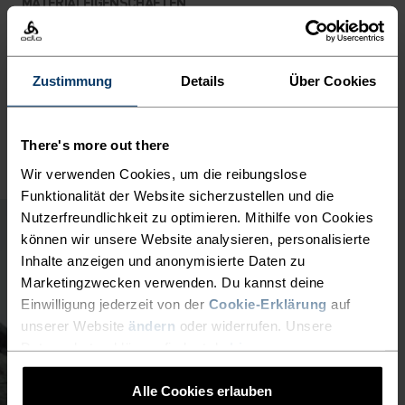
MATERIALEIGENSCHAFTEN
POLYESTER
Polyester ist eine strapazierfähige Kunstfaser mit
feuchtigkeitsableitenden und schnelltrocknenden
Eigenschaften. Das Material ist form-, knitter- und
Zustimmung
Details
Über Cookies
schrumpfbeständig und behält seine Farbe auch nach
langem Tragen. Du findest es bei uns häufig in Produkten
wie Base Layern.
There's more out there
Wir verwenden Cookies, um die reibungslose
Funktionalität der Website sicherzustellen und die
Nutzerfreundlichkeit zu optimieren. Mithilfe von Cookies
können wir unsere Website analysieren, personalisierte
Inhalte anzeigen und anonymisierte Daten zu
Marketingzwecken verwenden. Du kannst deine
Einwilligung jederzeit von der
Cookie-Erklärung
auf
unserer Website
ändern
oder widerrufen. Unsere
Datenschutzerklärung findest du
hier
.
Alle Cookies erlauben