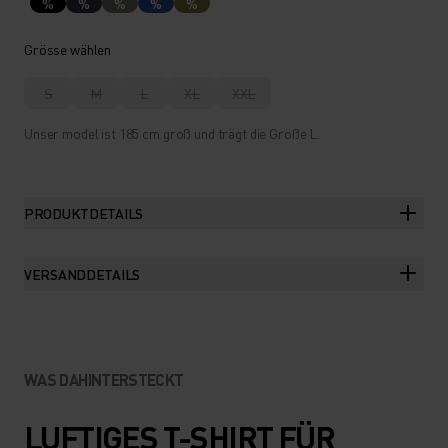
%
%
%
%
%
Grösse wählen
S
M
L
XL
XXL
Unser model ist 185 cm groß und trägt die Größe L.
PRODUKTDETAILS
VERSANDDETAILS
WAS DAHINTERSTECKT
LUFTIGES T-SHIRT FÜR