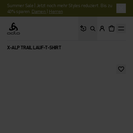
Summer Sale | Jetzt noch mehr Styles reduziert. Bis zu
40% sparen.
Damen
|
Herren
Wonach suchst du?
Odlo
X-ALP TRAIL LAUF-T-SHIRT