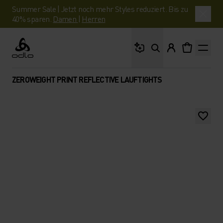
Summer Sale | Jetzt noch mehr Styles reduziert. Bis zu
40% sparen.
Damen
|
Herren
Wonach suchst du?
Odlo
ZEROWEIGHT PRINT REFLECTIVE LAUFTIGHTS