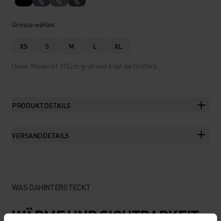
%
%
%
Grösse wählen
XS
S
M
L
XL
Unser Model ist 173 cm groß und trägt die Größe S.
PRODUKTDETAILS
VERSANDDETAILS
WAS DAHINTERSTECKT
WÄRME UND SICHTBARKEIT