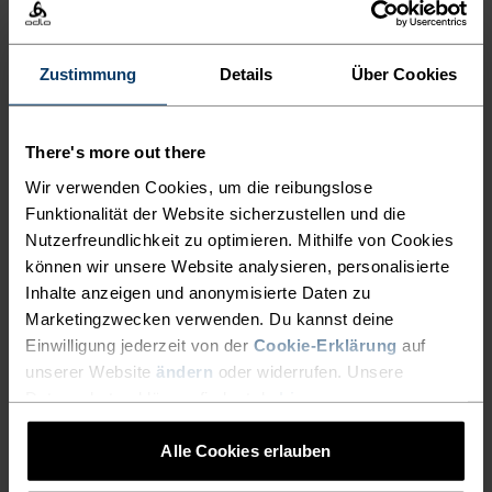
FÜR DEINE LÄUFE.
Zustimmung
Details
Über Cookies
Für noch mehr Wärme, Bewegungsfreiheit und
Atmungsaktivität bestehen die Zeroweight Reflect
Print-Tights aus 71 Prozent recyceltem
There's more out there
mittelschweren Polyester. Der reflektierende Print
Wir verwenden Cookies, um die reibungslose
macht dich beim Laufen im Dunkeln rundum
Funktionalität der Website sicherzustellen und die
Nutzerfreundlichkeit zu optimieren. Mithilfe von Cookies
besser sichtbar. Eine Handytasche, eine verdeckte
können wir unsere Website analysieren, personalisierte
Seitentasche und ein verstellbarer Bund runden
Inhalte anzeigen und anonymisierte Daten zu
das Design ab. Die idealen Tights für dein
Marketingzwecken verwenden. Du kannst deine
tägliches Training – egal zu welcher Uhrzeit.
Einwilligung jederzeit von der
Cookie-Erklärung
auf
Mach Tempo. In absolutem Komfort.
unserer Website
ändern
oder widerrufen. Unsere
Datenschutzerklärung findest du
hier
.
Alle Cookies erlauben
LEICHTER SCHNELLER