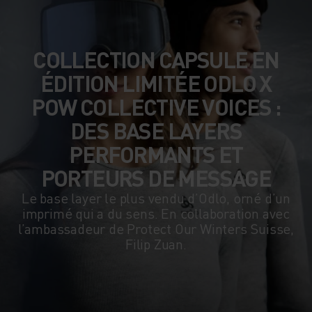
COLLECTION CAPSULE EN
ÉDITION LIMITÉE ODLO X
POW COLLECTIVE VOICES :
DES BASE LAYERS
PERFORMANTS ET
PORTEURS DE MESSAGE
Le base layer le plus vendu d’Odlo, orné d’un
imprimé qui a du sens. En collaboration avec
l’ambassadeur de Protect Our Winters Suisse,
Filip Zuan.