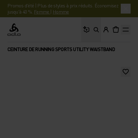
Promos d'été | Plus de styles à prix réduits. Économisez
jusqu'à 40 %.
Femme
|
Homme
Que cherches-tu ?
Odlo
CEINTURE DE RUNNING SPORTS UTILITY WAISTBAND