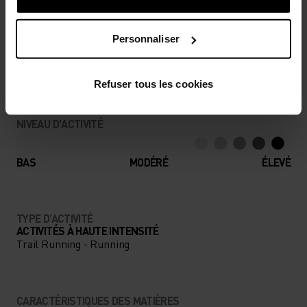
DIFFÉRENCE
Personnaliser
Des accessoires pensés pour profiter au maximum
de chaque aventure.
Refuser tous les cookies
NIVEAU D'ACTIVITÉ
BAS
MODÉRÉ
ÉLEVÉ
TYPE D’ACTIVITÉ
ACTIVITÉS À HAUTE INTENSITÉ
Trail Running - Running
CARACTÉRISTIQUES DES MATIÈRES