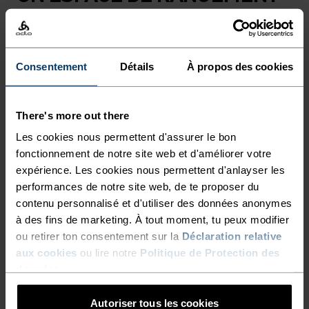
STABLE POUR COURIR SANS
DISTRACTIONS.
Consentement
Détails
À propos des cookies
Tes essentiels de running à portée de main et
bien maintenus. Adopte un espace sûr pour
There's more out there
ranger tes clés, ton téléphone, tes snacks et
Les cookies nous permettent d'assurer le bon
autres. Confectionné dans un tissu power mesh
fonctionnement de notre site web et d'améliorer votre
très respirant, ce modèle présente des sangles
expérience. Les cookies nous permettent d'anlayser les
intégrées pour attacher des bâtons ou une veste.
performances de notre site web, de te proposer du
Une ceinture polyvalente pour courir sur la route,
contenu personnalisé et d'utiliser des données anonymes
les sentiers et partout ailleurs.
à des fins de marketing. À tout moment, tu peux modifier
ou retirer ton consentement sur la
Déclaration relative
aux cookies
ou lire notre
Politique de Protection des
données
.
LES DÉTAILS QUI FONT LA
Autoriser tous les cookies