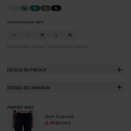
%
%
%
%
Sélectionne une taille
XS
S
M
L
XL
Notre modèle mesure 176 cm et porte la taille S.
DÉTAILS DU PRODUIT
DÉTAILS DE LIVRAISON
PARFAIT AVEC
Short Essential
41,95 €
59,95 €