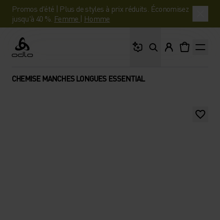
Promos d'été | Plus de styles à prix réduits. Économisez
jusqu'à 40 %.
Femme
|
Homme
Que cherches-tu ?
Odlo
CHEMISE MANCHES LONGUES ESSENTIAL