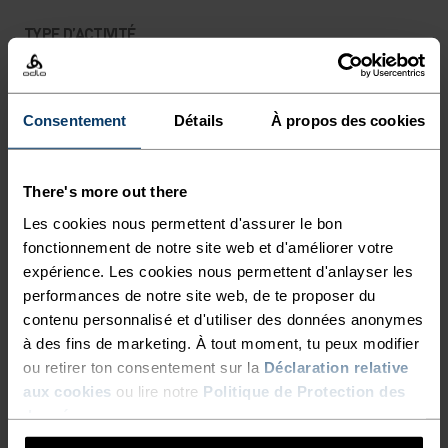
TYPE D’ACTIVITÉ
ACTIVITÉS À INTENSITÉ MODÉRÉE
Randonnée
Consentement
Détails
À propos des cookies
CARACTÉRISTIQUES DES MATIÈRES
LE POLYESTER
Le polyester est une fibre synthétique résistante qui
There's more out there
évacue l’humidité et sèche rapidement. Il conserve sa
Les cookies nous permettent d'assurer le bon
forme, résiste au froissement et au rétrécissement, et
fonctionnement de notre site web et d'améliorer votre
garde particulièrement bien sa couleur au fil des années.
Nous l’utilisons dans des produits tels que nos base
expérience. Les cookies nous permettent d'anlayser les
layers.
performances de notre site web, de te proposer du
contenu personnalisé et d'utiliser des données anonymes
à des fins de marketing. À tout moment, tu peux modifier
ou retirer ton consentement sur la
Déclaration relative
SYSTÈME DE CONTRÔLE DE LA TEMPÉRATURE
aux cookies
ou lire notre
Politique de Protection des
données
.
LIGHT