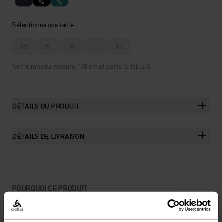
%
%
Sélectionne une taille
XS
S
M
L
XL
Notre modèle mesure 178 cm et porte la taille S.
DÉTAILS DU PRODUIT
DÉTAILS DE LIVRAISON
POURQUOI CE PRODUIT
UN SHORT AJUSTÉ,