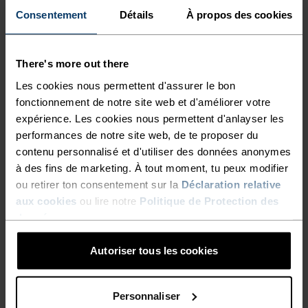
FONCTIONNEL ET
Consentement
Détails
À propos des cookies
CONFORTABLE, CONÇU AVEC
DES MATÉRIAUX RECYCLÉS.
There's more out there
Les cookies nous permettent d'assurer le bon
fonctionnement de notre site web et d'améliorer votre
Le début de semaine est intense. E-mails.
expérience. Les cookies nous permettent d'anlayser les
Réunions. Tout s’enchaîne à vitesse grand V. Une
performances de notre site web, de te proposer du
heure se libère. Tu enfiles tes chaussures et pars
contenu personnalisé et d'utiliser des données anonymes
te vider l’esprit. Confectionné à partir de tissu
à des fins de marketing. À tout moment, tu peux modifier
recyclé, le short ajusté Odlo Essentials est
ou retirer ton consentement sur la
Déclaration relative
spécialement conçu pour les coureuses, quelles
aux cookies
ou lire notre
Politique de Protection des
que soient les conditions. Avec son look
données
.
dynamique, il offre une compression modérée et
Autoriser tous les cookies
s’accompagne de caractéristiques fonctionnelles,
telles que des poches pour clés et téléphone ainsi
que des détails réfléchissants afin de rester bien
Personnaliser