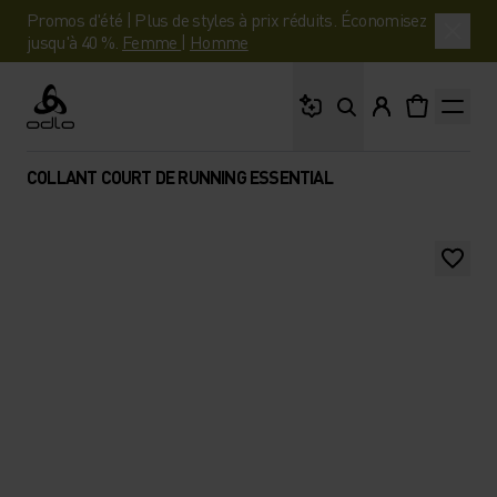
Promos d'été | Plus de styles à prix réduits. Économisez
jusqu'à 40 %.
Femme
|
Homme
Que cherches-tu ?
Odlo
COLLANT COURT DE RUNNING ESSENTIAL