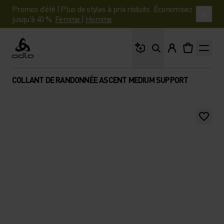
Promos d'été | Plus de styles à prix réduits. Économisez
jusqu'à 40 %.
Femme
|
Homme
Que cherches-tu ?
Odlo
COLLANT DE RANDONNÉE ASCENT MEDIUM SUPPORT