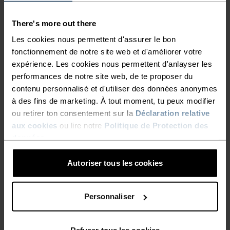
POUR LES RANDONNÉES
There's more out there
ESTIVALES.
Les cookies nous permettent d'assurer le bon
fonctionnement de notre site web et d'améliorer votre
Le collant de randonnée léger Ascent est en partie
expérience. Les cookies nous permettent d'anlayser les
composé de polyester recyclé. Très doux, il
performances de notre site web, de te proposer du
possède une coupe slim confortable à taille haute
contenu personnalisé et d'utiliser des données anonymes
à des fins de marketing. À tout moment, tu peux modifier
qui apporte un soutien moyen. Ses poches sur les
ou retirer ton consentement sur la
Déclaration relative
cuisses et sa poche dissimulée pour clés
aux cookies
ou lire notre
Politique de Protection des
permettent d’emporter aisément des lunettes de
données
.
soleil, un snack et d’autres essentiels. Du
téléphérique au lieu de camp, c’est le collant qu’il
Autoriser tous les cookies
te faut pour profiter de la nature tout l’été.Adopte
ce modèle fonctionnel pour les activités modérées
Personnaliser
en montagne.
Refuser tous les cookies