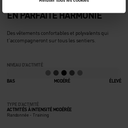
EN PARFAITE HARMONIE
Des vêtements confortables et polyvalents qui
t'accompagneront sur tous les sentiers.
NIVEAU D'ACTIVITÉ
BAS
MODÉRÉ
ÉLEVÉ
TYPE D’ACTIVITÉ
ACTIVITÉS À INTENSITÉ MODÉRÉE
Randonnée - Training