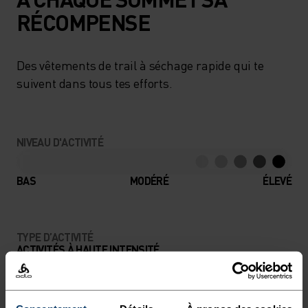
RÉCOMPENSE
Des vêtements de trail à séchage rapide qui te
suivent dans tous tes efforts.
NIVEAU D'ACTIVITÉ
BAS
MODÉRÉ
ÉLEVÉ
TYPE D’ACTIVITÉ
ACTIVITÉS À HAUTE INTENSITÉ
Trail Running - Running