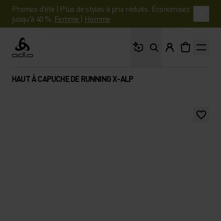
Promos d'été | Plus de styles à prix réduits. Économisez
jusqu'à 40 %.
Femme
|
Homme
Que cherches-tu ?
Odlo
HAUT À CAPUCHE DE RUNNING X-ALP