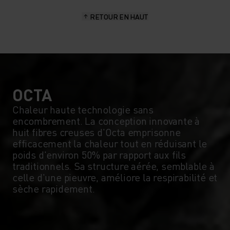
15°
15°
RETOUR EN HAUT
10°
10°
5°
5°
0°
0°
OCTA
Chaleur haute technologie sans
encombrement. La conception innovante à
-5°
-5°
huit fibres creuses d'Octa emprisonne
efficacement la chaleur tout en réduisant le
poids d'environ 50% par rapport aux fils
-10°
-10°
traditionnels. Sa structure aérée, semblable à
celle d'une pieuvre, améliore la respirabilité et
sèche rapidement.
-15°
-15°