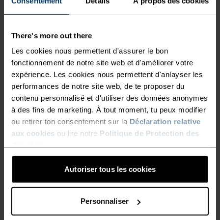
Consentement
Détails
À propos des cookies
CARACTÉRISTIQUES DES MATIÈRES
LE POLYESTER
Le polyester est une fibre synthétique résistante qui
évacue l’humidité et sèche rapidement. Il conserve sa
There's more out there
forme, résiste au froissement et au rétrécissement, et
Les cookies nous permettent d'assurer le bon
garde particulièrement bien sa couleur au fil des années.
fonctionnement de notre site web et d'améliorer votre
Nous l’utilisons dans des produits tels que nos base
layers.
expérience. Les cookies nous permettent d'anlayser les
performances de notre site web, de te proposer du
contenu personnalisé et d'utiliser des données anonymes
à des fins de marketing. À tout moment, tu peux modifier
SYSTÈME DE CONTRÔLE DE LA TEMPÉRATURE
ou retirer ton consentement sur la
Déclaration relative
aux cookies
ou lire notre
Politique de Protection des
WARM
données
.
Autoriser tous les cookies
Vêtements de sport et sous-vêtements
fonctionnels, performants et confortables, offrant
une très bonne isolation thermique. Idéaux pour
Personnaliser
toutes les activités hivernales. Respirants, ils