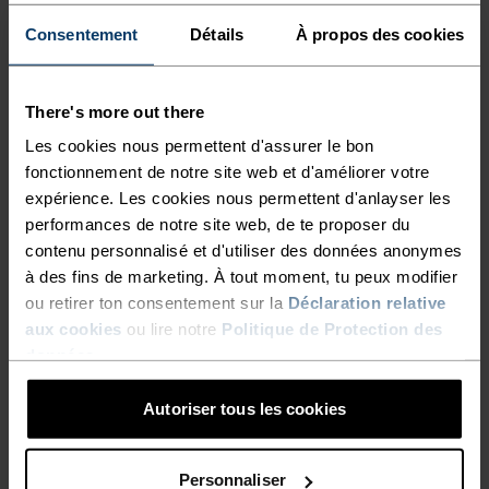
L’HUMIDITÉ, TANDIS QUE LE
vous en avez besoin. Votre température est ainsi
Consentement
Détails
À propos des cookies
COL MONTANT ZIPPÉ BLOQUE
maintenue à un niveau idéal lorsque vous vous
exercez intensément par temps froid. La matière
LA CHALEUR À L’INTÉRIEUR,
souple de ce pull assure une totale liberté de
There's more out there
OU APPORTE UNE
mouvement pour que vous puissiez repousser vos
Les cookies nous permettent d'assurer le bon
VENTILATION
limites sans vous sentir freinée, alors que ses
fonctionnement de notre site web et d'améliorer votre
SUPPLÉMENTAIRE LORSQUE
détails réfléchissants garantissent votre visibilité
expérience. Les cookies nous permettent d'anlayser les
dans l’obscurité. Perfectionnez votre équipement
performances de notre site web, de te proposer du
VOUS EN AVEZ BESOIN.
contenu personnalisé et d'utiliser des données anonymes
technique cet hiver, avec le pull à manches
VOTRE TEMPÉRATURE EST
à des fins de marketing. À tout moment, tu peux modifier
longues et col zippé Run Easy d’Odlo.
ou retirer ton consentement sur la
Déclaration relative
AINSI MAINTENUE À UN
aux cookies
ou lire notre
Politique de Protection des
NIVEAU IDÉAL LORSQUE
données
.
VOUS VOUS EXERCEZ
STYLE ET FONCTIONNALITÉ
Autoriser tous les cookies
INTENSÉMENT PAR TEMPS
FROID. LA MATIÈRE SOUPLE
Une collection pour l’entraînement qui travaille
Personnaliser