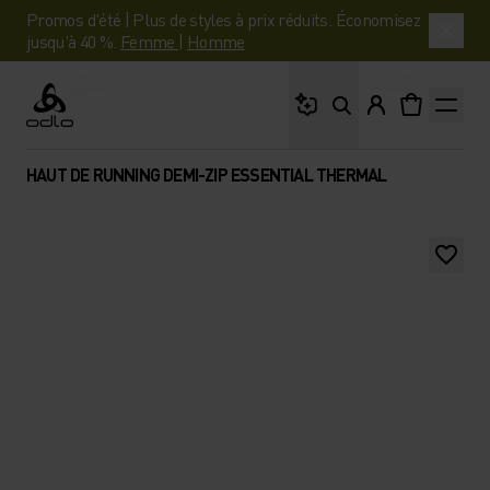
Promos d'été | Plus de styles à prix réduits. Économisez
jusqu'à 40 %.
Femme
|
Homme
Que cherches-tu ?
Odlo
HAUT DE RUNNING DEMI-ZIP ESSENTIAL THERMAL