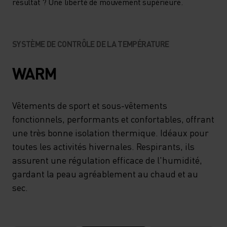
CET HIVER, AVEC LE PULL À
résultat ? Une liberté de mouvement supérieure.
MANCHES LONGUES ET COL
ZIPPÉ RUN EASY D’ODLO.
SYSTÈME DE CONTRÔLE DE LA TEMPÉRATURE
WARM
Vêtements de sport et sous-vêtements
fonctionnels, performants et confortables, offrant
une très bonne isolation thermique. Idéaux pour
toutes les activités hivernales. Respirants, ils
assurent une régulation efficace de l'humidité,
gardant la peau agréablement au chaud et au
sec.