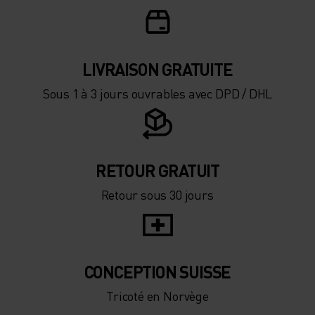
0°
0°
-5°
-5°
LIVRAISON GRATUITE
Sous 1 à 3 jours ouvrables avec DPD / DHL
-10°
-10°
-15°
-15°
RETOUR GRATUIT
Retour sous 30 jours
-20°
-20°
-25°
-25°
CONCEPTION SUISSE
-30°
-30°
Tricoté en Norvège