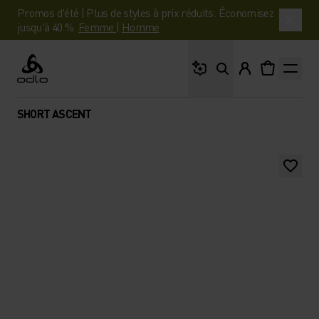
Promos d'été | Plus de styles à prix réduits. Économisez
jusqu'à 40 %.
Femme
|
Homme
Que cherches-tu ?
Odlo
SHORT ASCENT