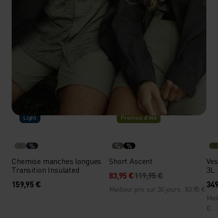
-30 %
Light
Promos d’été
%
%
%
Chemise manches longues
Short Ascent
Ves
Transition Insulated
3L
83,95 €
119,95 €
159,95 €
349
Meilleur prix sur 30 jours : 83,95 €
Meil
€