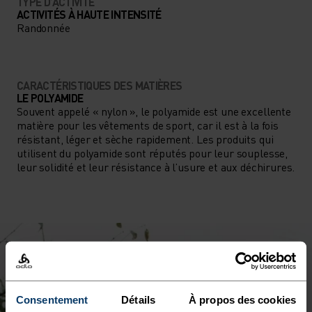
TYPE D’ACTIVITÉ
ACTIVITÉS À HAUTE INTENSITÉ
Randonnée
CARACTÉRISTIQUES DES MATIÈRES
LE POLYAMIDE
Souvent appelé « nylon », le polyamide est une excellente
matière pour les vêtements de sport, car il est à la fois
résistant, léger et sèche rapidement. Les produits qui
utilisent du polyamide sont réputés pour leur souplesse,
leur solidité et leur résistance à l’usure et aux déchirures.
Consentement
Détails
À propos des cookies