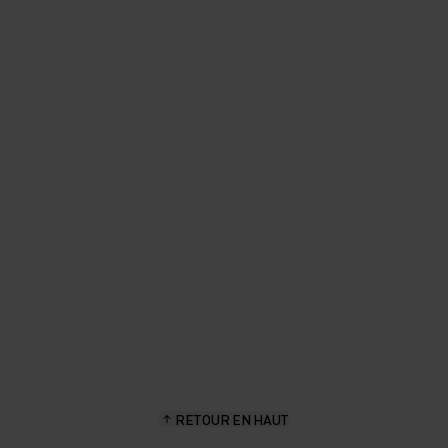
"Le short est coupé à la bonne
longueur, il reste sec et tient
parfaitement bien."
Sascha Brun, passionné de randonnée et d’aventure en plein
air
RETOUR EN HAUT