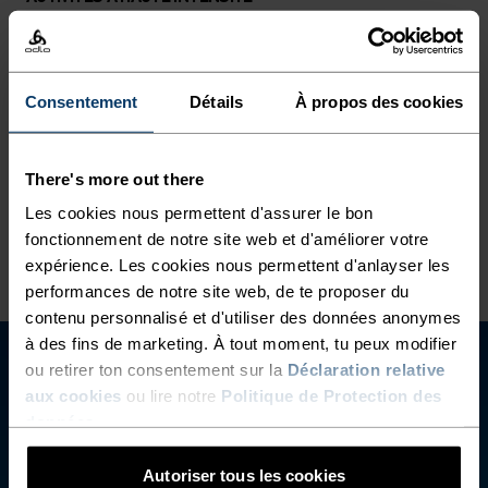
Training - Running
Consentement
Détails
À propos des cookies
CARACTÉRISTIQUES DES MATIÈRES
LE POLYAMIDE
Souvent appelé « nylon », le polyamide est une excellente
matière pour les vêtements de sport, car il est à la fois
There's more out there
résistant, léger et sèche rapidement. Les produits qui
utilisent du polyamide sont réputés pour leur souplesse,
Les cookies nous permettent d'assurer le bon
leur solidité et leur résistance à l’usure et aux déchirures.
fonctionnement de notre site web et d'améliorer votre
expérience. Les cookies nous permettent d'anlayser les
performances de notre site web, de te proposer du
contenu personnalisé et d'utiliser des données anonymes
à des fins de marketing. À tout moment, tu peux modifier
ou retirer ton consentement sur la
Déclaration relative
aux cookies
ou lire notre
Politique de Protection des
données
.
Autoriser tous les cookies