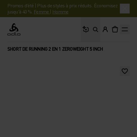
Promos d'été | Plus de styles à prix réduits. Économisez
jusqu'à 40 %.
Femme
|
Homme
Que cherches-tu ?
Odlo
SHORT DE RUNNING 2 EN 1 ZEROWEIGHT 5 INCH