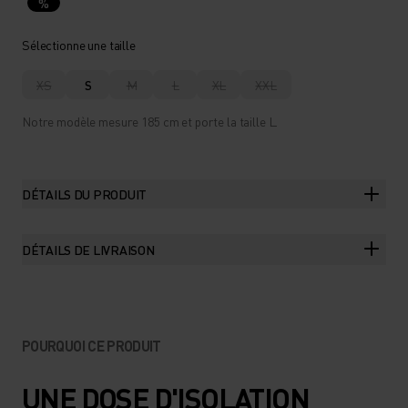
%
Sélectionne une taille
XS
S
M
L
XL
XXL
Notre modèle mesure 185 cm et porte la taille L.
DÉTAILS DU PRODUIT
DÉTAILS DE LIVRAISON
POURQUOI CE PRODUIT
UNE DOSE D'ISOLATION