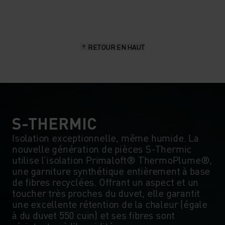
15°
15°
RETOUR EN HAUT
10°
10°
5°
5°
0°
0°
S-THERMIC
Isolation exceptionnelle, même humide. La
nouvelle génération de pièces S-Thermic
-5°
-5°
utilise l’isolation Primaloft® ThermoPlume®,
une garniture synthétique entièrement à base
de fibres recyclées. Offrant un aspect et un
-10°
-10°
toucher très proches du duvet, elle garantit
une excellente rétention de la chaleur (égale
à du duvet 550 cuin) et ses fibres sont
-15°
-15°