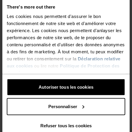
Ski de fond
There's more out there
Les cookies nous permettent d'assurer le bon
fonctionnement de notre site web et d'améliorer votre
CARACTÉRISTIQUES DES MATIÈRES
expérience. Les cookies nous permettent d'anlayser les
LE POLYAMIDE
performances de notre site web, de te proposer du
Souvent appelé « nylon », le polyamide est une excellente
contenu personnalisé et d'utiliser des données anonymes
matière pour les vêtements de sport, car il est à la fois
résistant, léger et sèche rapidement. Les produits qui
à des fins de marketing. À tout moment, tu peux modifier
utilisent du polyamide sont réputés pour leur souplesse,
ou retirer ton consentement sur la
Déclaration relative
leur solidité et leur résistance à l’usure et aux déchirures.
aux cookies
ou lire notre
Politique de Protection des
données
.
SYSTÈME DE CONTRÔLE DE LA TEMPÉRATURE
Autoriser tous les cookies
X-WARM
Personnaliser
Vêtements de sport et sous-vêtements
Refuser tous les cookies
fonctionnels particulièrement chauds pour le