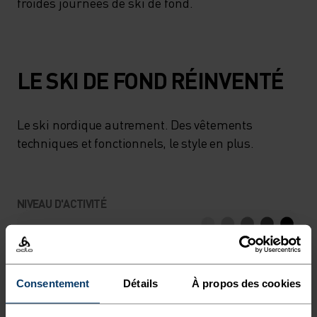
froides journées de ski de fond.
LE SKI DE FOND RÉINVENTÉ
Le ski nordique autrement. Des vêtements
techniques et fonctionnels, le style en plus.
NIVEAU D'ACTIVITÉ
BAS
MODÉRÉ
ÉLEVÉ
Consentement
Détails
À propos des cookies
TYPE D’ACTIVITÉ
ACTIVITÉS À HAUTE INTENSITÉ