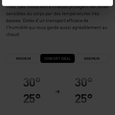
froid. Des tissus extra-chauds protègent les zones
sensibles du corps par des températures très
basses. Dotés d'un transport efficace de
l'humidité qui vous garde aussi agréablement au
chaud.
MINIMUM
CONFORT IDÉAL
MAXIMUM
30°
30°
25°
25°
20°
20°