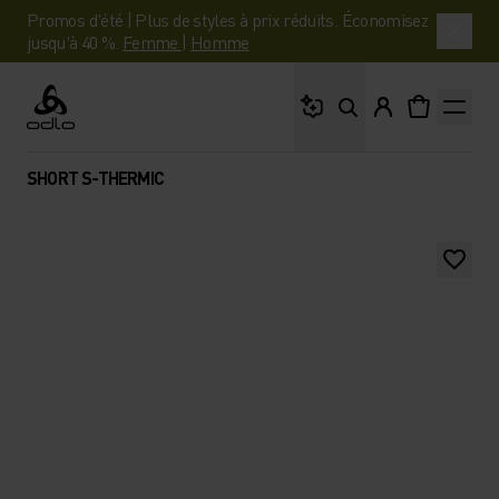
Promos d'été | Plus de styles à prix réduits. Économisez
jusqu'à 40 %.
Femme
|
Homme
Que cherches-tu ?
Odlo
SHORT S-THERMIC