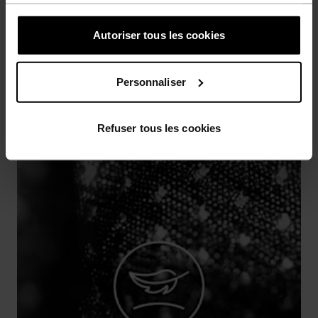
données
.
PRÉVENTION DES IRRITATIONS
Conçu avec soin pour réduire les frottements
Autoriser tous les cookies
responsables d'irritations.
Personnaliser
Refuser tous les cookies