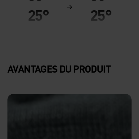
25°
25°
20°
20°
15°
15°
AVANTAGES DU PRODUIT
10°
10°
5°
5°
0°
0°
-5°
-5°