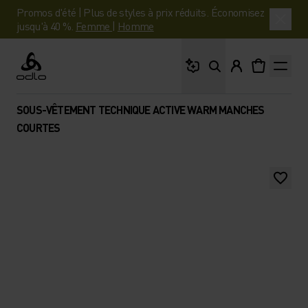
Promos d'été | Plus de styles à prix réduits. Économisez
jusqu'à 40 %.
Femme
|
Homme
Que cherches-tu ?
Odlo
SOUS-VÊTEMENT TECHNIQUE ACTIVE WARM MANCHES
COURTES