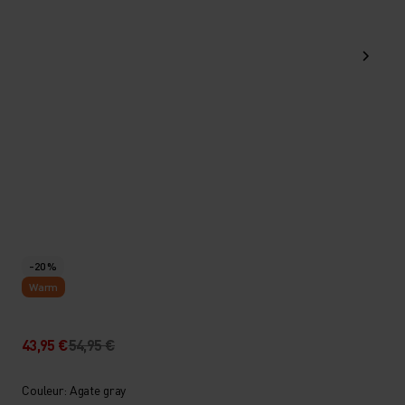
-20 %
Warm
43,95 €
54,95 €
Couleur: Agate gray