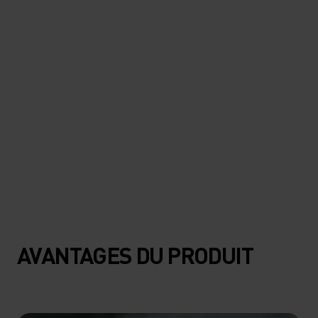
la belle fragilité de la nature, et
de jouer un petit rôle dans sa
protection."
Filip Zuan, photographe professionnel, ambassadeur de
Protect Our Winters (POW) Suisse
AVANTAGES DU PRODUIT