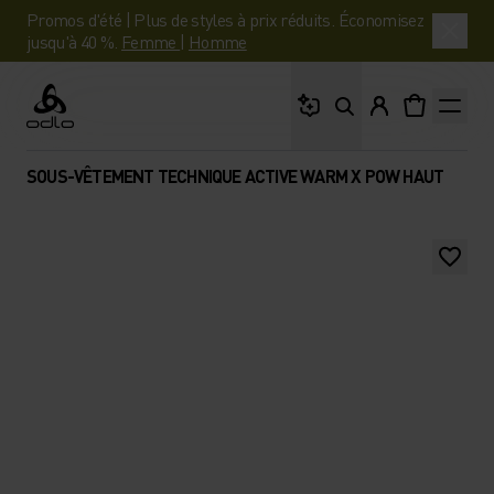
Promos d'été | Plus de styles à prix réduits. Économisez
jusqu'à 40 %.
Femme
|
Homme
Que cherches-tu ?
Odlo
SOUS-VÊTEMENT TECHNIQUE ACTIVE WARM X POW HAUT