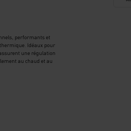
nnels, performants et
n thermique. Idéaux pour
s assurent une régulation
ablement au chaud et au