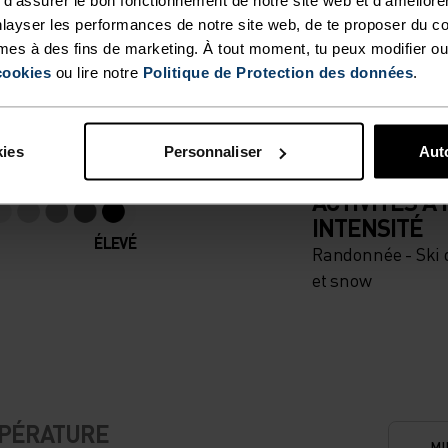
M. FONCTIONNALITÉ I
layser les performances de notre site web, de te proposer du c
mes à des fins de marketing. À tout moment, tu peux modifier ou
cookies
ou lire notre
Politique de Protection des données
.
t.
kies
Personnaliser
Auto
TYPE D’ACTIVITÉ
ACTIVITÉS À
INTENSITÉ
ÉLEVÉ
Randonnée - Ski d
et snow
MPÉRATURE
MI