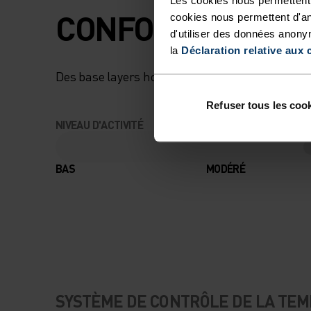
CONFORT MAXIMU
cookies nous permettent d'an
d'utiliser des données anony
la
Déclaration relative aux 
Des base layers hors pair qui te suivront partou
Refuser tous les coo
NIVEAU D'ACTIVITÉ
BAS
MODÉRÉ
SYSTÈME DE CONTRÔLE DE LA TE