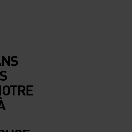
ANS
S
NOTRE
À