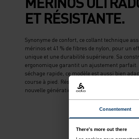
MÉRINOS ULTRAD
ET RÉSISTANTE.
Synonyme de confort, ce collant technique ass
mérinos et 41 % de fibres de nylon, pour un e
unique et une durabilité supérieure. Sa const
ergonomique garantit un ajustement parfait. A
séchage rapide, ce modèle est aussi bien adap
course à pied. Résistance, douceur et polyvalenc
nouvelle génération de base layers en laine m
Consentement
There's more out there
Les cookies nous permettent 