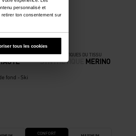
NÉGALÉE.
ontenu personnalisé et
 retirer ton consentement sur
riser tous les cookies
CARACTÉRISTIQUES DU TISSU
 HAUTE
SYNTHÉTIQUE
MERINO
e fond - Ski
CONFORT
NIMUM
MAXIMUM