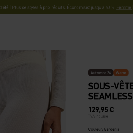
'été | Plus de styles à prix réduits. Économisez jusqu'à 40 %.
Femme
Automne 26
Warm
SOUS-VÊT
SEAMLESS
129,95 €
TVA incluse
Couleur: Gardenia