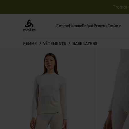
Promos d
Femme
Homme
Enfant
Promos
Explore
Odlo
FEMME
VÊTEMENTS
BASE LAYERS