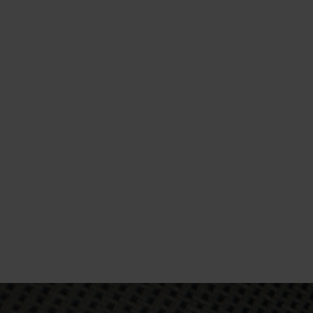
10°
10°
CONTRÔLE DES
ODEURS
5°
5°
CONTRÔLE DES
0°
0°
ODEURS
-5°
-5°
-10°
-10°