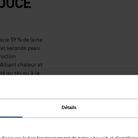
OUCE
ocie 59 % de laine
ffet seconde peau
ruction
lliant chaleur et
té au ski qu’à la
e : voici la
érinos.
Détails
d'assurer le bon fonctionnement de notre site web et d'améliore