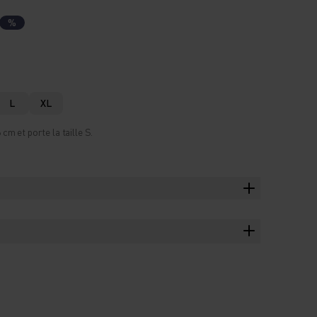
%
L
XL
m et porte la taille S.