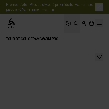
Promos d'été | Plus de styles à prix réduits. Économisez
jusqu'à 40 %.
Femme
|
Homme
Que cherches-tu ?
Odlo
TOUR DE COU CERAMIWARM PRO