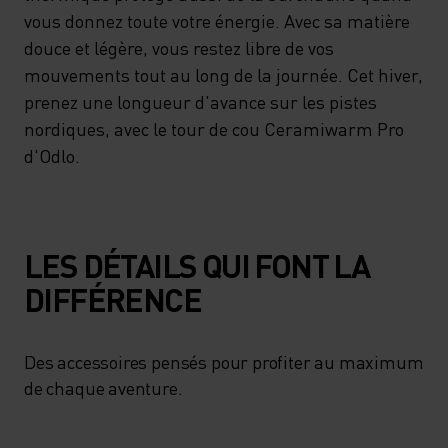
POUR VOUS PROTÉGER DES
vous donnez toute votre énergie. Avec sa matière
douce et légère, vous restez libre de vos
VENTS GLACÉS, MÊME DANS
mouvements tout au long de la journée. Cet hiver,
DES CONDITIONS DIFFICILES.
prenez une longueur d'avance sur les pistes
SA TRÈS BONNE RÉGULATION
nordiques, avec le tour de cou Ceramiwarm Pro
THERMIQUE PROTÈGE AUSSI
d'Odlo.
DE LA SURCHAUFFE QUAND
VOUS DONNEZ TOUTE VOTRE
ÉNERGIE. AVEC SA MATIÈRE
LES DÉTAILS QUI FONT LA
DOUCE ET LÉGÈRE, VOUS
DIFFÉRENCE
RESTEZ LIBRE DE VOS
MOUVEMENTS TOUT AU LONG
Des accessoires pensés pour profiter au maximum
de chaque aventure.
DE LA JOURNÉE. CET HIVER,
PRENEZ UNE LONGUEUR