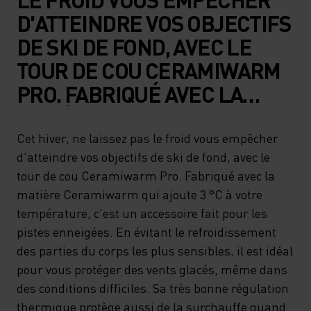
D'ATTEINDRE VOS OBJECTIFS
DE SKI DE FOND, AVEC LE
TOUR DE COU CERAMIWARM
PRO. FABRIQUÉ AVEC LA
MATIÈRE CERAMIWARM QUI
AJOUTE 3 °C À VOTRE
Cet hiver, ne laissez pas le froid vous empêcher
d'atteindre vos objectifs de ski de fond, avec le
TEMPÉRATURE, C'EST UN
tour de cou Ceramiwarm Pro. Fabriqué avec la
ACCESSOIRE FAIT POUR LES
matière Ceramiwarm qui ajoute 3 °C à votre
PISTES ENNEIGÉES. EN
température, c'est un accessoire fait pour les
ÉVITANT LE
pistes enneigées. En évitant le refroidissement
des parties du corps les plus sensibles, il est idéal
REFROIDISSEMENT DES
pour vous protéger des vents glacés, même dans
PARTIES DU CORPS LES PLUS
des conditions difficiles. Sa très bonne régulation
SENSIBLES, IL EST IDÉAL
thermique protège aussi de la surchauffe quand