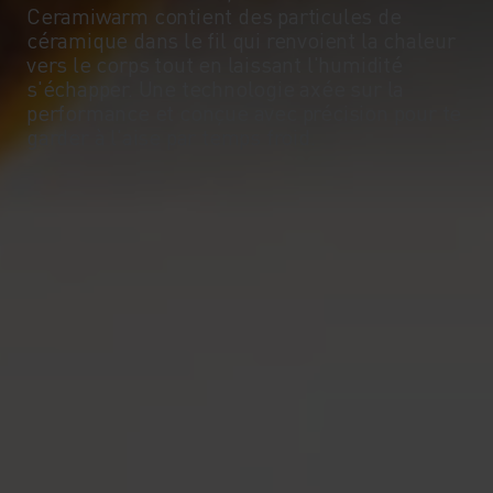
Ceramiwarm contient des particules de
-5°
-5°
céramique dans le fil qui renvoient la chaleur
vers le corps tout en laissant l'humidité
s'échapper. Une technologie axée sur la
-10°
-10°
performance et conçue avec précision pour te
garder à l'aise par temps froid.
-15°
-15°
-20°
-20°
-25°
-25°
-30°
-30°