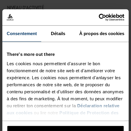
D'AVANCE SUR LES PISTES
NIVEAU D'ACTIVITÉ
NORDIQUES, AVEC LE TOUR
DE COU CERAMIWARM PRO
BAS
MODÉRÉ
ÉLEVÉ
D'ODLO.
Consentement
Détails
À propos des cookies
TYPE D’ACTIVITÉ
ACTIVITÉS À HAUTE INTENSITÉ
There's more out there
Ski de fond - Ski et snow - Running
Les cookies nous permettent d'assurer le bon
fonctionnement de notre site web et d'améliorer votre
expérience. Les cookies nous permettent d'anlayser les
CARACTÉRISTIQUES DES MATIÈRES
performances de notre site web, de te proposer du
POLYESTER ET ÉLASTHANNE
contenu personnalisé et d'utiliser des données anonymes
Ce tissu associe la résistance, la rétention de la forme et
à des fins de marketing. À tout moment, tu peux modifier
les propriétés d’évacuation de l’humidité du polyester
avec la flexibilité et l’extensibilité de l’élasthanne. Le
ou retirer ton consentement sur la
Déclaration relative
résultat ? Une liberté de mouvement supérieure.
aux cookies
ou lire notre
Politique de Protection des
données
.