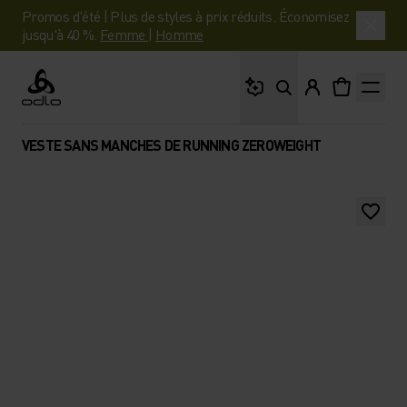
Promos d'été | Plus de styles à prix réduits. Économisez
jusqu'à 40 %.
Femme
|
Homme
Que cherches-tu ?
Odlo
VESTE SANS MANCHES DE RUNNING ZEROWEIGHT