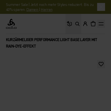
Summer Sale | Jetzt noch mehr Styles reduziert. Bis zu
40% sparen.
Damen
|
Herren
Wonach suchst du?
Odlo
KURZÄRMELIGER PERFORMANCE LIGHT BASE LAYER MIT
RAIN-DYE-EFFEKT