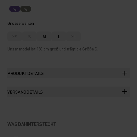
%
%
Grösse wählen
XS
S
M
L
XL
Unser model ist 180 cm groß und trägt die Größe S.
PRODUKTDETAILS
VERSANDDETAILS
WAS DAHINTERSTECKT