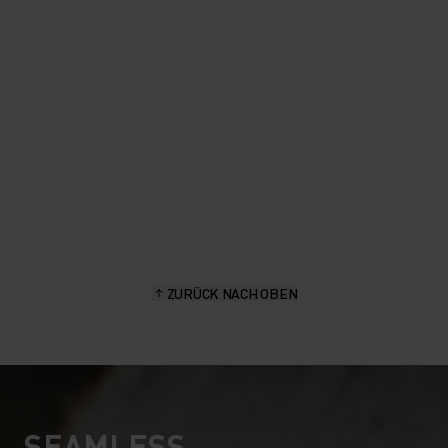
als Base Layer darunterziehe,
wenn es kühler ist.
Aita Gasparin - Markenbotschafterin, Schweizer Biathletin
ZURÜCK NACH OBEN
SEAMLESS