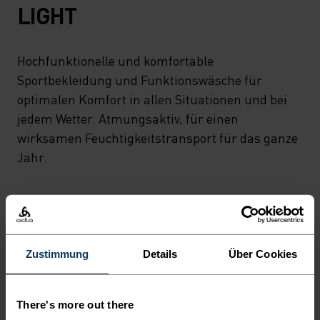
LIGHT
Hochfunktionelle und komfortable
Sportbekleidung und Funktionswäsche für
optimalen Komfort in allen Situationen und bei
jedem Wetter. Atmungsaktiv, für einen
wirksamen Feuchtigkeitstransport für das ganze
Jahr.
MINIMUM
KOMFORTZONE
MAXIMUM
Zustimmung
Details
Über Cookies
30°
30°
There's more out there