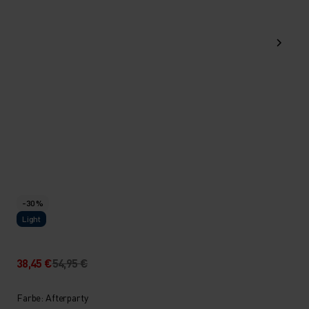
-30 %
Light
38,45 €
54,95 €
Farbe: Afterparty