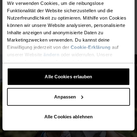
25°
25°
Wir verwenden Cookies, um die reibungslose
Funktionalität der Website sicherzustellen und die
Nutzerfreundlichkeit zu optimieren. Mithilfe von Cookies
20°
20°
können wir unsere Website analysieren, personalisierte
Inhalte anzeigen und anonymisierte Daten zu
15°
15°
Marketingzwecken verwenden. Du kannst deine
Einwilligung jederzeit von der
Cookie-Erklärung
auf
unserer Website
ändern
oder widerrufen. Unsere
10°
10°
Datenschutzerklärung findest du
hier
.
Alle Cookies erlauben
5°
5°
Anpassen
0°
0°
Alle Cookies ablehnen
-5°
-5°